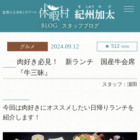
スタッフブログ
BLOG
2024.09.12
512
グルメ
view
肉好き必見！ 新ランチ 国産牛会席
『牛三昧』
スタッフ：
濵田
今回は肉好きにオススメしたい日帰りランチを
紹介します！