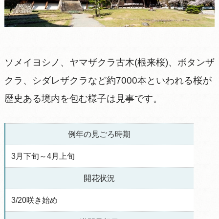
ソメイヨシノ、ヤマザクラ古木(根来桜)、ボタンザ
クラ、シダレザクラなど約7000本といわれる桜が
歴史ある境内を包む様子は見事です。
例年の見ごろ時期
3月下旬～4月上旬
開花状況
3/20咲き始め