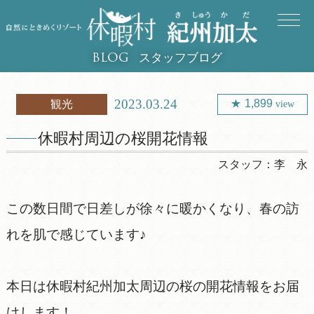
スタッフブログ
BLOG
2023.03.24
1,899
観光
view
休暇村周辺の桜開花情報
スタッフ：
李 永
この数日間で日差しが徐々に暖かくなり、春の訪
れを肌で感じています♪
本日は休暇村紀州加太周辺の桜の開花情報をお届
けします！