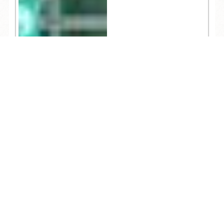
TEL
ログイン
宿泊予約
空室検索
7,291
観光
2021.05.06
知らないと損する！雑
賀崎漁港でお買い物・
初心者ガイド