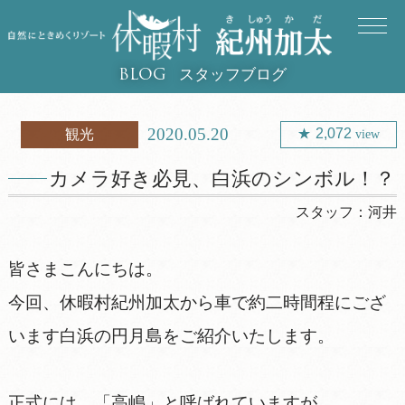
スタッフブログ
BLOG
2020.05.20
2,072
観光
view
カメラ好き必見、白浜のシンボル！？
スタッフ：
河井
皆さまこんにちは。
今回、休暇村紀州加太から車で約二時間程にござ
います白浜の円月島をご紹介いたします。
正式には、「高嶋」と呼ばれていますが