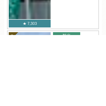
7,303
観光
2021.05.06
TEL
ログイン
宿泊予約
空室検索
知らないと損する！雑
賀崎漁港でお買い物・
初心者ガイド