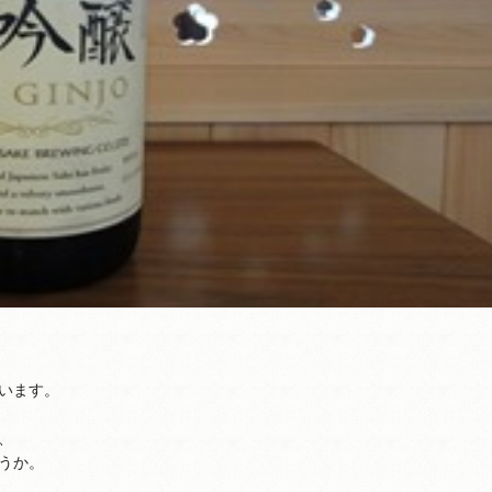
います。
、
うか。