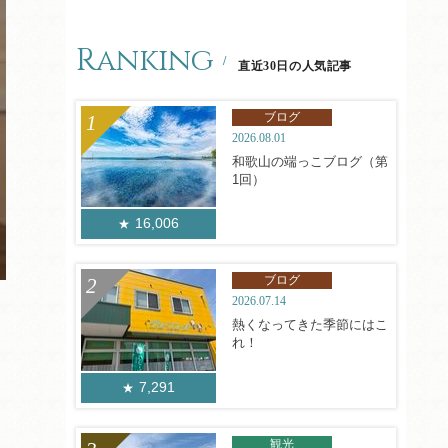
Ranking
直近30日の人気記事
ブログ
2026.08.01
和歌山の端っこブログ（第
1回）
16,006
ブログ
2026.07.14
熱くなってきた季節にはこ
れ！
7,291
観光