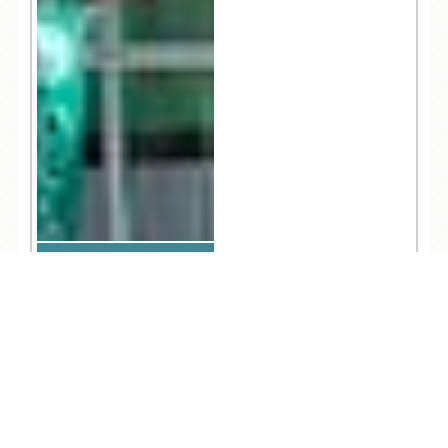
7,284
観光
TEL
ログイン
宿泊予約
空室検索
2021.05.06
知らないと損する！雑
賀崎漁港でお買い物・
初心者ガイド