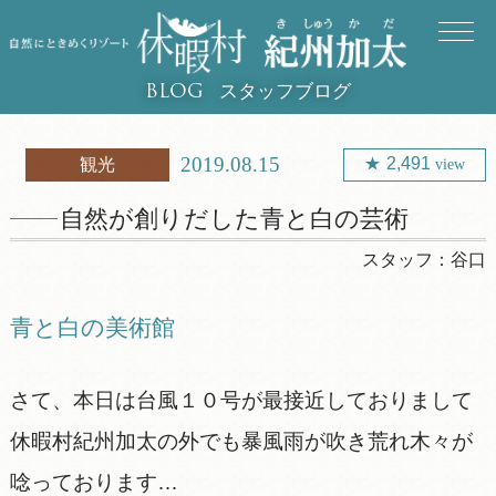
スタッフブログ
BLOG
2019.08.15
2,491
観光
view
自然が創りだした青と白の芸術
スタッフ：
谷口
青と白の美術館
さて、本日は台風１０号が最接近しておりまして
休暇村紀州加太の外でも暴風雨が吹き荒れ木々が
唸っております…