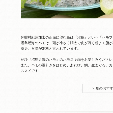
休暇村紀州加太の正面に望む島は『沼島』という『ハモブ
沼島近海のハモは、頭が小さく胴太で皮が薄く程よく脂が
脂身、旨味が別格と言われています。
ぜひ『沼島近海のハモ』のハモスキ鍋をお楽しみください♪
また、ハモの湯引きをはじめ、あわび、鯛、生まぐろ、カ
ススメです。
夏のおす