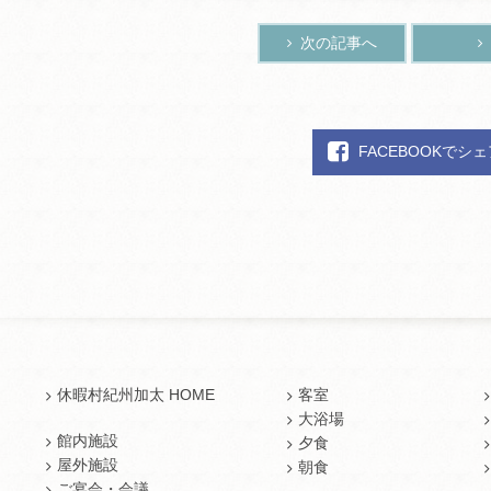
次の記事へ
FACEBOOKでシ
休暇村紀州加太 HOME
客室
大浴場
館内施設
夕食
屋外施設
朝食
ご宴会・会議