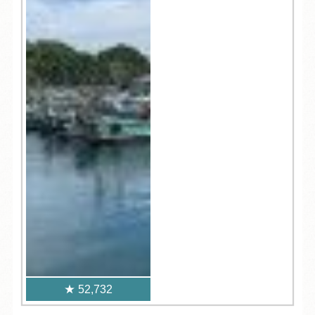
52,732