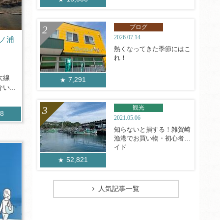
ブログ
2026.07.14
ノ浦
熱くなってきた季節にはこ
れ！
太線
7,291
...
観光
88
2021.05.06
知らないと損する！雑賀崎
漁港でお買い物・初心者ガ
イド
52,821
人気記事一覧