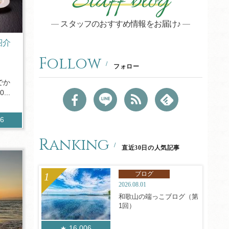
Staff blog
スタッフのおすすめ情報をお届け♪
紹介
Follow
フォロー
でか
..
06
Ranking
直近30日の人気記事
ブログ
2026.08.01
和歌山の端っこブログ（第
1回）
16,006