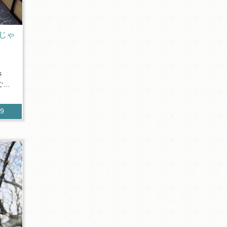
じゃ
さ
ご存
59