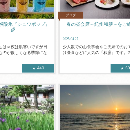
ブログ
炭酸氷『シュワポップ』
春の昼会席～紀州和膳～をご
🌈
2025.04.27
ちは☺夜は肌寒いですが日
少人数でのお食事会やご夫婦でのお
のが欲しくなる季節にな...
け昼食などに人気の『和膳』です。20.
440
6