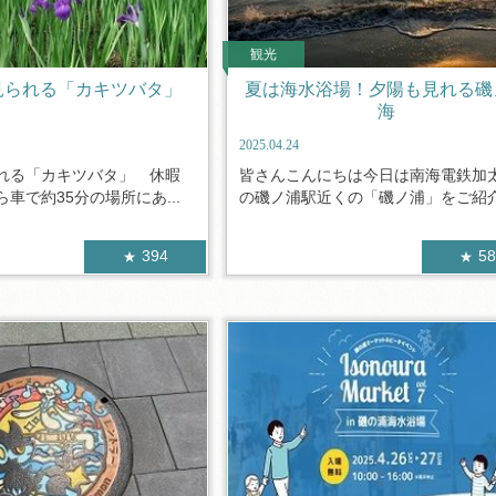
観光
見られる「カキツバタ」
夏は海水浴場！夕陽も見れる磯
海
2025.04.24
れる「カキツバタ」 休暇
皆さんこんにちは今日は南海電鉄加
車で約35分の場所にあ...
の磯ノ浦駅近くの「磯ノ浦」をご紹介い
394
5