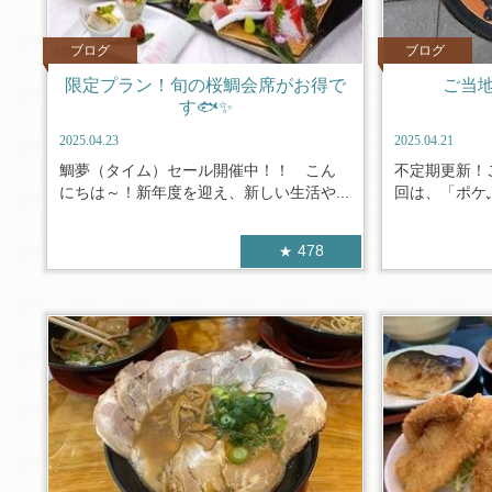
ブログ
ブログ
限定プラン！旬の桜鯛会席がお得で
ご当地
す🐟✨
2025.04.23
2025.04.21
鯛夢（タイム）セール開催中！！ こん
不定期更新！
にちは～！新年度を迎え、新しい生活や...
回は、「ポケふ
478