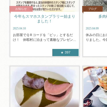
お知らせ
ブログ
今年もスマホスタンプラリー始まり
多肉
ました！
2025.04.10
2025.04.09
お部屋でＱＲコードを「ピッ」とするだ
休みの日にお
け！ 休暇村に泊まって素敵なプレゼン...
りました。今回
397