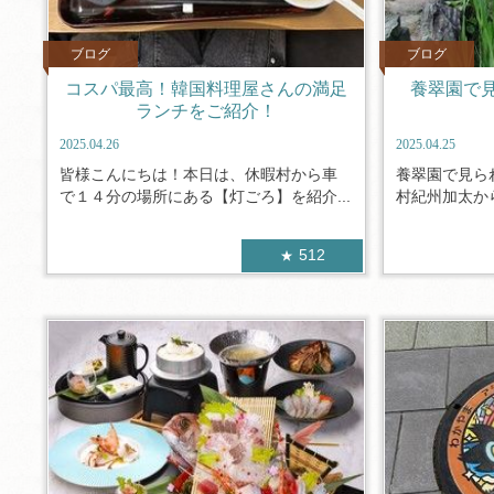
ブログ
ブログ
コスパ最高！韓国料理屋さんの満足
養翠園で
ランチをご紹介！
2025.04.26
2025.04.25
皆様こんにちは！本日は、休暇村から車
養翠園で見ら
で１４分の場所にある【灯ごろ】を紹介...
村紀州加太から
512