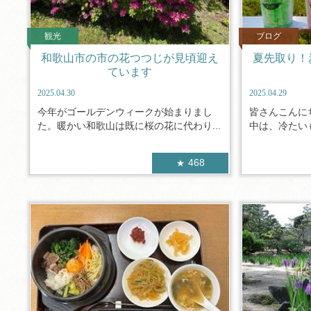
観光
ブログ
和歌山市の市の花つつじが見頃迎え
夏先取り！
ています
2025.04.30
2025.04.29
今年がゴールデンウィークが始まりまし
皆さんこんに
た。暖かい和歌山は既に桜の花に代わり...
中は、冷たいも
468