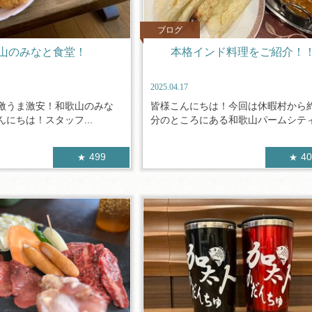
ブログ
山のみなと食堂！
本格インド料理をご紹介！
2025.04.17
 激うま激安！和歌山のみな
皆様こんにちは！今回は休暇村から約
んにちは！スタッフ...
分のところにある和歌山パームシティ.
499
4