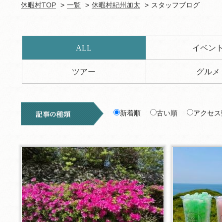
休暇村TOP
一覧
休暇村紀州加太
スタッフブログ
ALL
イベン
ツアー
グルメ
新着順
古い順
アクセス