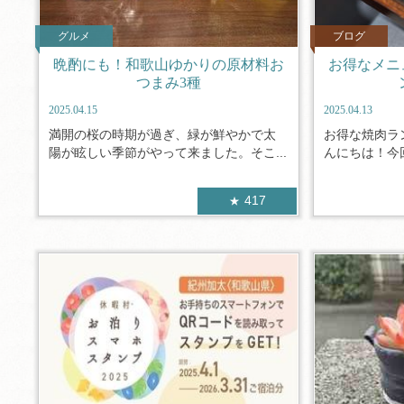
グルメ
ブログ
晩酌にも！和歌山ゆかりの原材料お
お得なメニ
つまみ3種
2025.04.15
2025.04.13
満開の桜の時期が過ぎ、緑が鮮やかで太
お得な焼肉ラ
陽が眩しい季節がやって来ました。そこ...
んにちは！今回
417