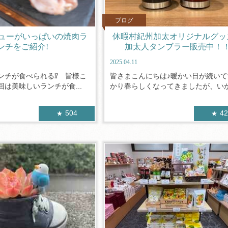
ブログ
ューがいっぱいの焼肉ラ
休暇村紀州加太オリジナルグ
ンチをご紹介!
加太人タンブラー販売中！
2025.04.11
ンチが食べられる⁉ 皆様こ
皆さまこんにちは♪暖かい日が続いて
は美味しいランチが食...
かり春らしくなってきましたが、いか.
504
4