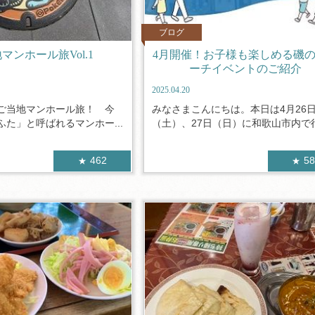
ブログ
マンホール旅Vol.1
4月開催！お子様も楽しめる磯
ーチイベントのご紹介
2025.04.20
ご当地マンホール旅！ 今
みなさまこんにちは。本日は4月26
た」と呼ばれるマンホー...
（土）、27日（日）に和歌山市内で行.
462
5