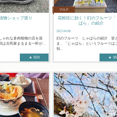
ブログ
植物ショップ巡り
花粉症に効く！幻のフルーツ「
ばら」の紹介
2025.04.08
しゃれな多肉植物の店を巡
幻のフルーツ じゃばらの紹介 皆
は古民家まるまる一軒が...
ま、「じゃばら」というフルーツは
知...
503
3