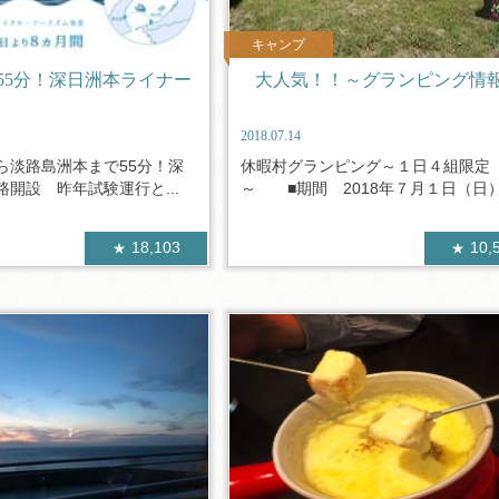
キャンプ
55分！深日洲本ライナー
大人気！！～グランピング情
2018.07.14
ら淡路島洲本まで55分！深
休暇村グランピング～１日４組限定
開設 昨年試験運行と...
～ ■期間 2018年７月１日（日）～
18,103
10,