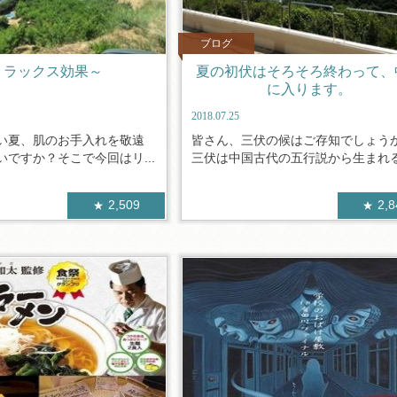
ブログ
リラックス効果～
夏の初伏はそろそろ終わって、
に入ります。
2018.07.25
い夏、肌のお手入れを敬遠
皆さん、三伏の候はご存知でしょう
ですか？そこで今回はリ...
三伏は中国古代の五行説から生まれる暦
2,509
2,