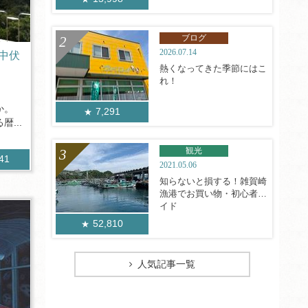
ブログ
2026.07.14
中伏
熱くなってきた季節にはこ
れ！
か。
7,291
...
観光
841
2021.05.06
知らないと損する！雑賀崎
漁港でお買い物・初心者ガ
イド
52,810
人気記事一覧