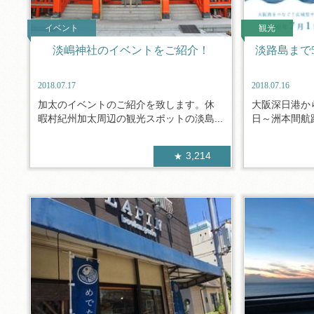
イベント
観光
淡嶋神社のイベントをご紹介！
淡路島まで
2018.07.17
2018.07.16
加太のイベントのご紹介を致します。休
大阪深日港か
暇村紀州加太周辺の観光スポットの淡島...
日～洲本間航路
3,214