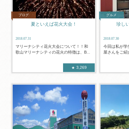
ブログ
グルメ
夏といえば花火大会！
珍し
2018.07.31
2018.07.30
マリーナシティ花火大会について！！和
今回は私が学
歌山マリーナシティの花火の特徴は、B...
屋さんをご紹介
3,269