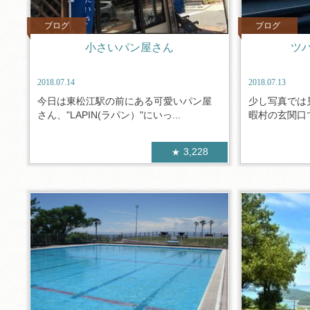
ブログ
ブログ
小さいパン屋さん
ツ
2018.07.14
2018.07.13
今日は東松江駅の前にある可愛いパン屋
少し写真では
さん、"LAPIN(ラパン）"にいっ...
暇村の玄関口で
3,228