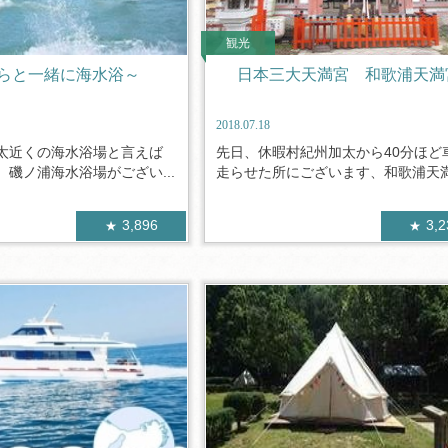
観光
らと一緒に海水浴～
日本三大天満宮 和歌浦天満
2018.07.18
太近くの海水浴場と言えば
先日、休暇村紀州加太から40分ほど
磯ノ浦海水浴場がござい...
走らせた所にございます、和歌浦天満.
3,896
3,