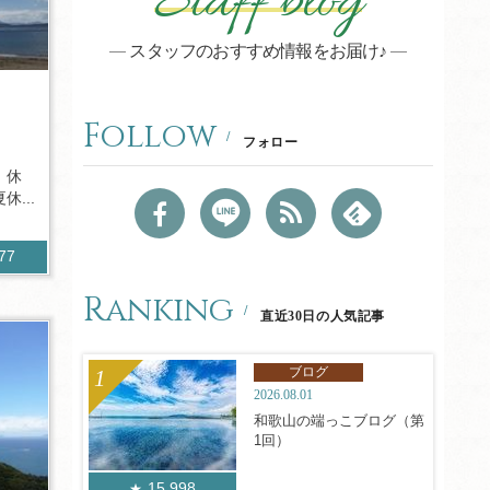
Staff blog
スタッフのおすすめ情報をお届け♪
Follow
フォロー
 休
...
977
Ranking
直近30日の人気記事
ブログ
2026.08.01
和歌山の端っこブログ（第
1回）
15,998