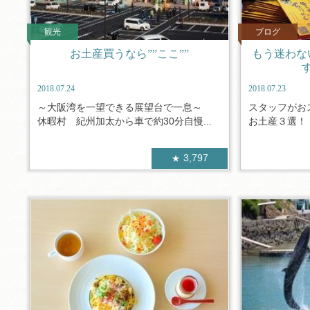
観光
ブログ
お土産買うなら””ここ””
もう迷わな
2018.07.24
2018.07.23
～大阪湾を一望できる展望台で一息～
スタッフがお
休暇村 紀州加太から車で約30分自慢...
お土産３選！ 
3,797