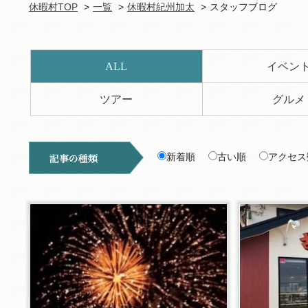
休暇村TOP
一覧
休暇村紀州加太
スタッフブログ
ALL
イベン
ツアー
グルメ
新着順
古い順
アクセス