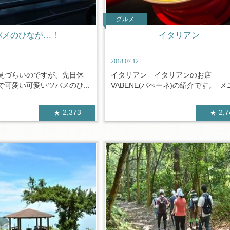
グルメ
バメのひなが…！
イタリアン
2018.07.12
見づらいのですが、先日休
イタリアン イタリアンのお店
可愛い可愛いツバメのひ...
VABENE(バべーネ)の紹介です。 メニ.
2,373
2,