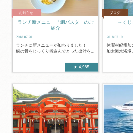
お知らせ
ブログ
ランチ新メニュー「鯛パスタ」のご
～くじ
紹介
2018.07.20
2018.07.19
ランチに新メニューが加わりました！
休暇村紀州加
鯛の骨をじっくり煮込んでとった出汁を...
加太海水浴場、
4,985