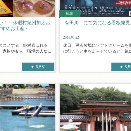
観光
い！～休暇村紀州加太お
有田川 にて気になる看板発見
すすめお土産～
2018.07.22
ススメする！絶対喜ばれる
休日、黒沢牧場にソフトクリームを
家族や友人、職場の人な...
に行こうと車を走らせていると、気にな
6,551
3,