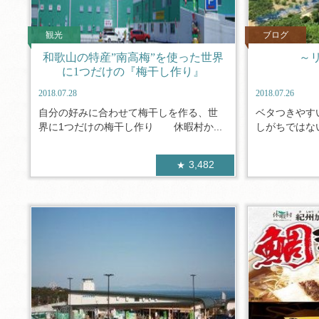
観光
ブログ
和歌山の特産”南高梅”を使った世界
～
に1つだけの『梅干し作り』
2018.07.28
2018.07.26
自分の好みに合わせて梅干しを作る、世
ベタつきやす
界に1つだけの梅干し作り 休暇村か...
しがちではない
3,482