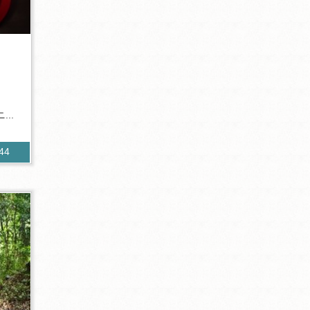
..
744