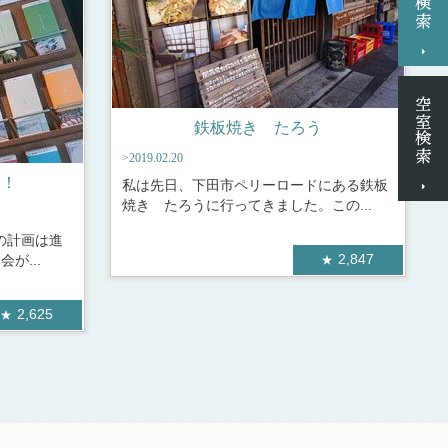
鉄板焼き たろう
>2019.02.20
も！
私は先日、下田市ペリーロードにある鉄板
焼き たろうに行ってきました。この...
の計画は進
2,847
が...
2,625