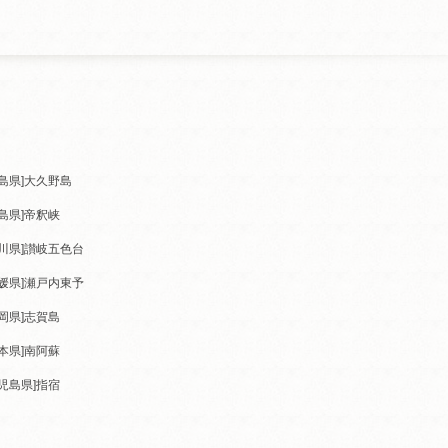
島県]
大久野島
島県]
帝釈峡
川県]
讃岐五色台
媛県]
瀬戸内東予
岡県]
志賀島
本県]
南阿蘇
児島県]
指宿