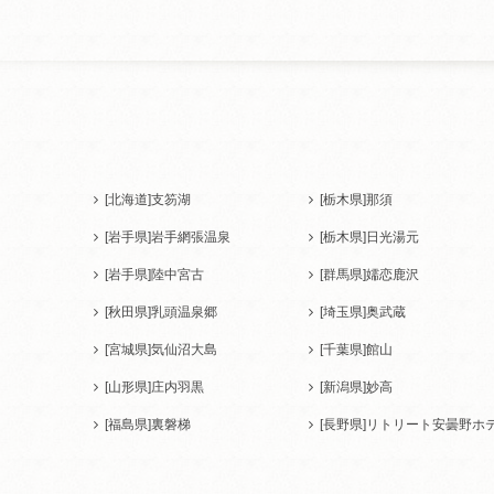
[北海道]
支笏湖
[栃木県]
那須
[岩手県]
岩手網張温泉
[栃木県]
日光湯元
[岩手県]
陸中宮古
[群馬県]
嬬恋鹿沢
[秋田県]
乳頭温泉郷
[埼玉県]
奥武蔵
[宮城県]
気仙沼大島
[千葉県]
館山
[山形県]
庄内羽黒
[新潟県]
妙高
[福島県]
裏磐梯
[長野県]
リトリート安曇野ホ