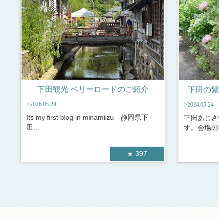
下田観光 ペリーロードのご紹介
下田の紫
>2026.05.24
>2024.05.24
Its my first blog in minamiizu 静岡県下
下田あじさ
田...
す。会場の
397