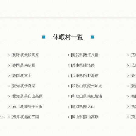
休暇村一覧
[長野県]
乗鞍高原
[滋賀県]
近江八幡
[広
[静岡県]
南伊豆
[兵庫県]
南淡路
[広
[静岡県]
富士
[兵庫県]
竹野海岸
[香
[愛知県]
伊良湖
[和歌山県]
紀州加太
[愛
[愛知県]
茶臼山高原
[和歌山県]
南紀勝浦
[福
[石川県]
能登千里浜
[鳥取県]
奥大山
[熊
テル
[福井県]
越前三国
[岡山県]
蒜山高原
[鹿