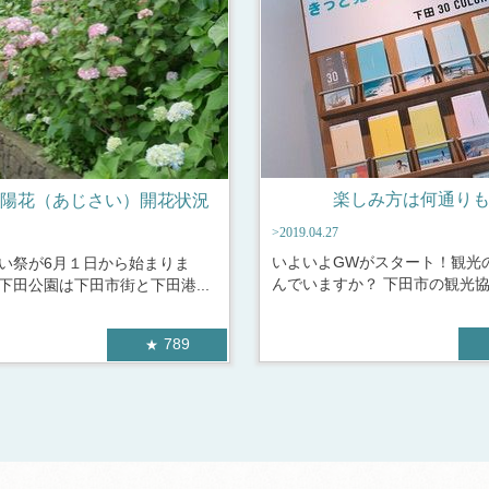
楽しみ方は何通り
陽花（あじさい）開花状況
>2019.04.27
いよいよGWがスタート！観光
い祭が6月１日から始まりま
んでいますか？ 下田市の観光協会
下田公園は下田市街と下田港...
789