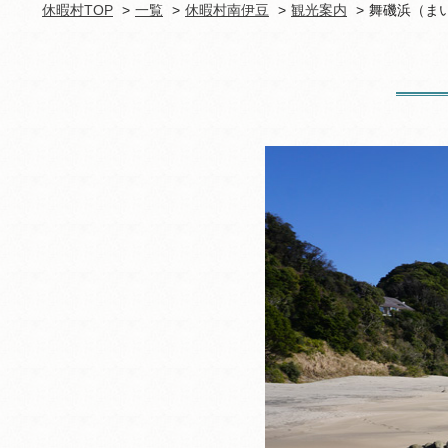
休暇村TOP
一覧
休暇村南伊豆
観光案内
舞磯浜（ま