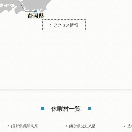
アクセス情報
休暇村一覧
[長野県]
乗鞍高原
[滋賀県]
近江八幡
[広