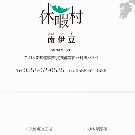
〒415-0192
静岡県賀茂郡南伊豆町湊889−1
0558-62-0535
0558-62-0536
Tel.
Fax.
[北海道]
支笏湖
[栃木県]
那須