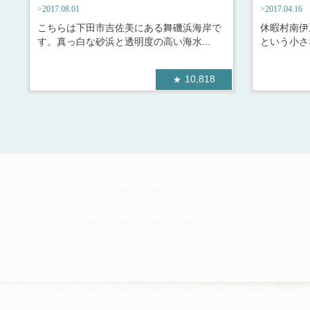
>2017.08.01
>2017.04.16
こちらは下田市吉佐美にある舞磯浜海岸で
休暇村南伊
す。真っ白な砂浜と透明度の高い海水...
という小さ
10,818