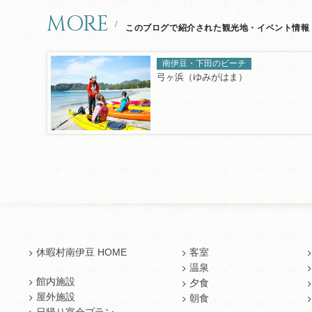
MORE
このブログで紹介された観光地・イベント情報
南伊豆・下田のビーチ
弓ヶ浜（ゆみがはま）
休暇村南伊豆 HOME
客室
温泉
館内施設
夕食
屋外施設
朝食