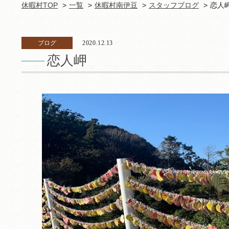
休暇村TOP
一覧
休暇村南伊豆
スタッフブログ
恋人
ブログ
2020.12.13
恋人岬