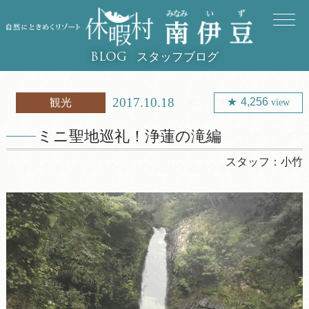
スタッフブログ
BLOG
2017.10.18
4,256
観光
view
ミニ聖地巡礼！浄蓮の滝編
スタッフ：
小竹