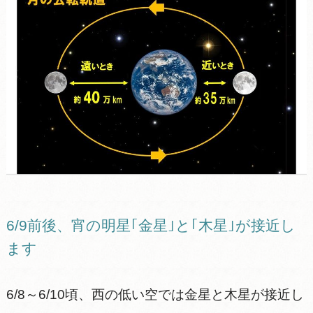
6/9前後、宵の明星｢金星｣と｢木星｣が接近し
ます
6/8～6/10頃、西の低い空では金星と木星が接近し