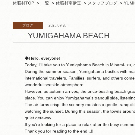
休暇村TOP
一覧
休暇村南伊豆
スタッフブログ
YUMI
ブログ
2025.09.28
YUMIGAHAMA BEACH
◆Hello, everyone!
Today, I'll take you to Yumigahama Beach in Minami-Izu, 
During the summer season, Yumigahama bustles with many t
international travelers. Families, surfers, and others come
wonderful seaside atmosphere.
However, as autumn arrives, the once-bustling beach grad
place. You can enjoy Yumigahama's tranquil side, listenin
The air turns crisp, the scenery radiates a gentle tranquilit
watching the sunset. During this season, the towns aroun
quiet getaway.
If you're looking for a place to relax after the busy summe
Thank you for reading to the end...!!