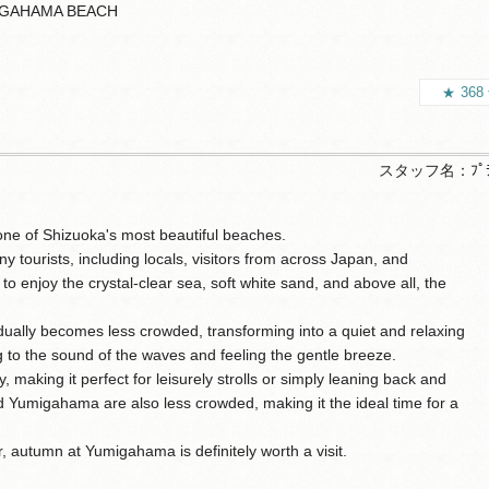
GAHAMA BEACH
368
スタッフ名：
ﾌﾟ
one of Shizuoka's most beautiful beaches.
ourists, including locals, visitors from across Japan, and
 to enjoy the crystal-clear sea, soft white sand, and above all, the
ually becomes less crowded, transforming into a quiet and relaxing
g to the sound of the waves and feeling the gentle breeze.
y, making it perfect for leisurely strolls or simply leaning back and
d Yumigahama are also less crowded, making it the ideal time for a
r, autumn at Yumigahama is definitely worth a visit.