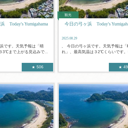
観光
oday's Yumigahama
今日の弓ヶ浜 Today's Yumigah
2025.08.29
ヶ浜です。天気予報は「晴
, 今日の弓ヶ浜です。天気予報は「
3℃まで上がる見込みで...
れ」、最高気温は３2℃くらいです。熱
506
4