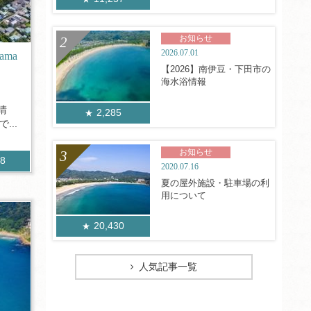
お知らせ
2026.07.01
ama
【2026】南伊豆・下田市の
海水浴情報
晴
2,285
...
お知らせ
28
2020.07.16
夏の屋外施設・駐車場の利
用について
20,430
人気記事一覧