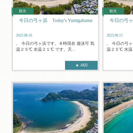
観光
観光
今日の弓ヶ浜 Today's Yumigahama
今日の弓ヶ浜 T
2025.08.16
2025.08.15
, 今日の弓ヶ浜です。８時現在 遊泳可 気
, 今日の弓ヶ
温２５℃ 水温２１℃ です。天...
温２５℃ 水温
460