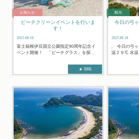
お知らせ
観光
ビーチクリーンイベントを行いま
今日の弓ヶ浜 T
す！
2025.08.19
2025.08.18
富士箱根伊豆国立公園指定90周年記念イ
, 今日の弓ヶ
ベント開催！ 「ビーチグラス」を探...
温２９℃ 水温
886