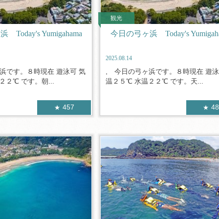
観光
oday's Yumigahama
今日の弓ヶ浜 Today's Yumigah
2025.08.14
浜です。８時現在 遊泳可 気
, 今日の弓ヶ浜です。８時現在 遊泳
２２℃ です。朝...
温２５℃ 水温２２℃ です。天...
457
4