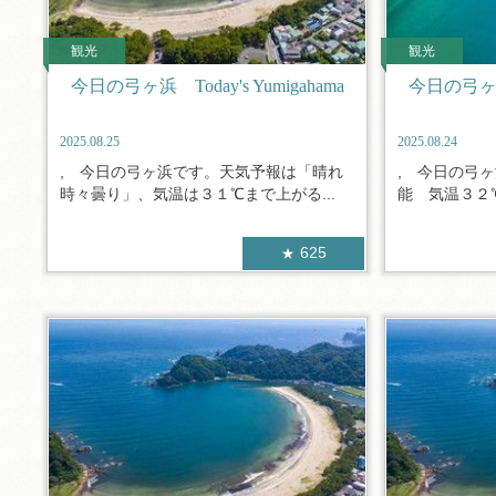
観光
観光
今日の弓ヶ浜 Today's Yumigahama
今日の弓ヶ浜 T
2025.08.25
2025.08.24
, 今日の弓ヶ浜です。天気予報は「晴れ
, 今日の弓
時々曇り」、気温は３１℃まで上がる...
能 気温３２℃
625