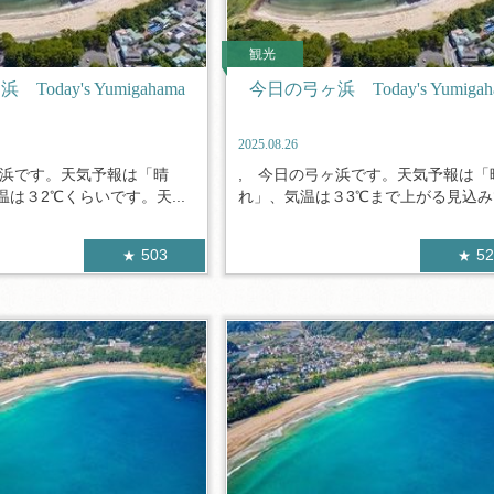
観光
oday's Yumigahama
今日の弓ヶ浜 Today's Yumigah
2025.08.26
ヶ浜です。天気予報は「晴
, 今日の弓ヶ浜です。天気予報は「
は３2℃くらいです。天...
れ」、気温は３3℃まで上がる見込みで
503
5