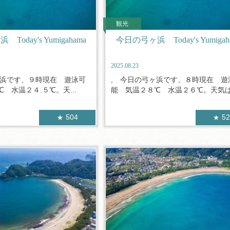
観光
oday's Yumigahama
今日の弓ヶ浜 Today's Yumigah
2025.08.23
ヶ浜です、９時現在 遊泳可
, 今日の弓ヶ浜です、８時現在 遊
 水温２４.５℃。天...
能 気温２８℃ 水温２６℃。天気は.
504
5