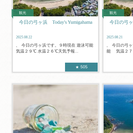
観光
観光
今日の弓ヶ浜 Today's Yumigahama
今日の弓ヶ浜 T
2025.08.22
2025.08.21
, 今日の弓ヶ浜です。９時現在 遊泳可能
, 今日の弓
気温２９℃ 水温２６℃天気予報...
能 気温２７.
505