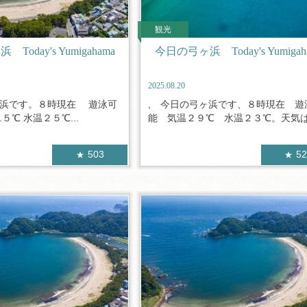
観光
oday's Yumigahama
今日の弓ヶ浜 Today's Yumigah
2025.08.20
ヶ浜です。８時現在 遊泳可
, 今日の弓ヶ浜です、８時現在 遊
５℃ 水温２５℃...
能 気温２９℃ 水温２３℃。天気は.
503
5