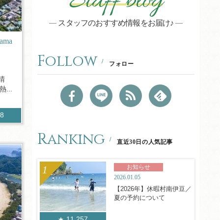
Staff blog
スタッフのおすすめ情報をお届け♪
ama
Follow
フォロー
晴
...
98
Ranking
直近30日の人気記事
お知らせ
2026.01.05
【2026年】休暇村南伊豆／
夏の予約について
11,257