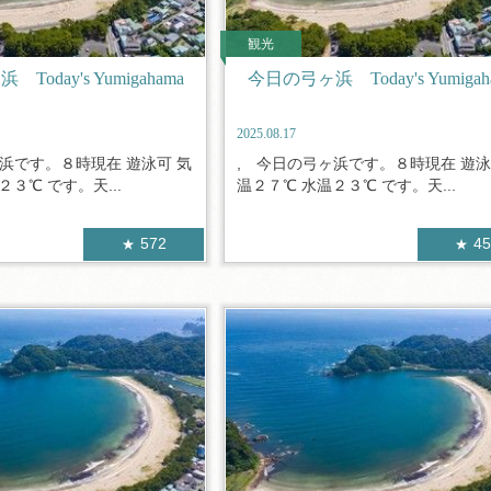
観光
oday's Yumigahama
今日の弓ヶ浜 Today's Yumigah
2025.08.17
浜です。８時現在 遊泳可 気
, 今日の弓ヶ浜です。８時現在 遊泳
２３℃ です。天...
温２７℃ 水温２３℃ です。天...
572
4