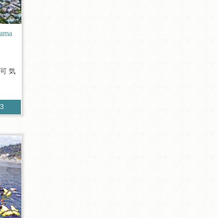
ama
可 気
83