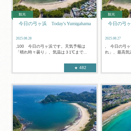
観光
観光
今日の弓ヶ浜 Today's Yumigahama
今日の弓ヶ浜 T
2025.08.28
2025.08.27
,100 今日の弓ヶ浜です。天気予報は
, 今日の弓
「晴れ時々曇り」、気温は３1℃まで...
れ」、最高気温
482