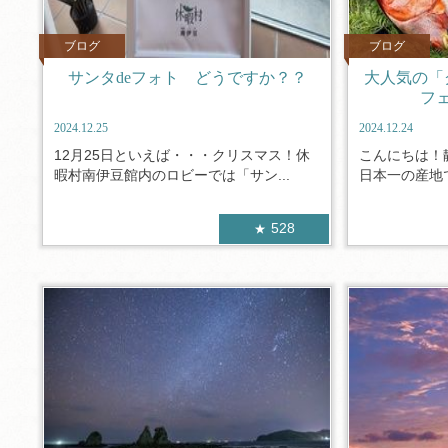
ブログ
ブログ
サンタdeフォト どうですか？？
大人気の「
フ
2024.12.25
2024.12.24
12月25日といえば・・・クリスマス！休
こんにちは！
暇村南伊豆館内のロビーでは「サン...
日本一の産地で
528