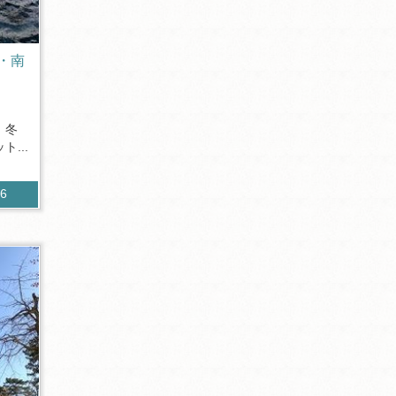
・南
、冬
...
66