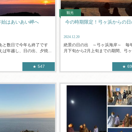
観光
年始はあいあい岬へ
今の時期限定！弓ヶ浜からの日
2024.12.20
あと数日で今年も終了です
絶景の日の出 ～弓ヶ浜海岸～ 毎年
ば年越し、日の出、夕焼...
月下旬から2月上旬までの期間、弓ヶ..
547
6