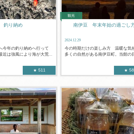
観光
釣り納め
南伊豆 年末年始の過ごし
2024.12.29
へ今年の釣り納めへ行って
今の時期だけの楽しみ方 温暖な気
近は強風により海が大荒...
多くの自然がある南伊豆町。当館の目の
511
5