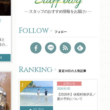
Staff blog
スタッフのおすすめ情報をお届け♪
方
Follow
フォロー
候と
...
84
Ranking
直近30日の人気記事
お知らせ
2026.01.05
【2026年】休暇村南伊豆／
夏の予約について
11,211