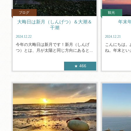
ブログ
観光
大晦日は新月（しんげつ）＆大潮＆
年末
干潮
2024.12.22
2024.12.21
今年の大晦日は新月です！新月（しんげ
こんにちは。
つ）とは、月が太陽と同じ方向にあると...
ね。年末といえ
466