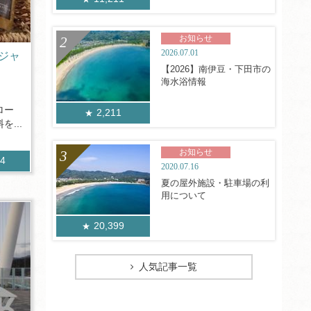
お知らせ
2026.07.01
ジャ
【2026】南伊豆・下田市の
海水浴情報
ロー
2,211
...
お知らせ
44
2020.07.16
夏の屋外施設・駐車場の利
用について
20,399
人気記事一覧