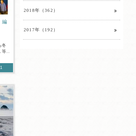
2018年（362）
」編
2017年（192）
ら冬
...
11