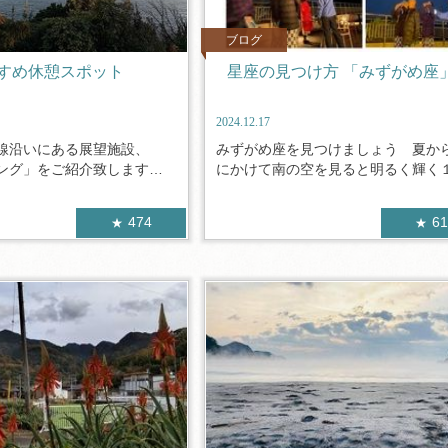
ブログ
すめ休憩スポット
星座の見つけ方 「みずがめ座
2024.12.17
線沿いにある展望施設、
みずがめ座を見つけましょう 夏か
ング」をご紹介致します。
にかけて南の空を見ると明るく輝く１等
474
6