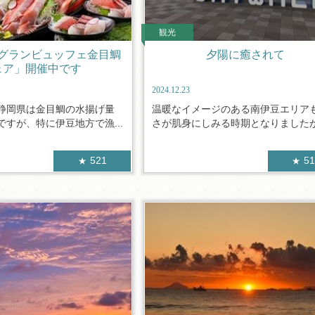
観光
グランビュッフェ金目鯛
夕陽に癒されて
ェア」開催中です
2024.12.23
静岡県は金目鯛の水揚げ量
温暖なイメージのある南伊豆エリア
すが、特に伊豆地方で漁...
さが肌身にしみる時期となりましたが（
521
5