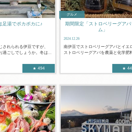
グルメ
は足湯でポカポカに♪
期間限定「ストロベリーグアバ
ム」
2024.12.26
じされられる伊豆ですが、
南伊豆でストロベリーグアバとイエ
過ごしでしょうか。冬は...
ストロベリーグアバを農薬と化学肥料を
494
4