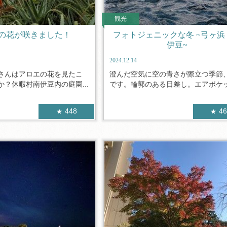
観光
の花が咲きました！
フォトジェニックな冬 ~弓ヶ浜
伊豆~
2024.12.14
さんはアロエの花を見たこ
澄んだ空気に空の青さが際立つ季節
？休暇村南伊豆内の庭園...
です。輪郭のある日差し。エアポケット
448
4