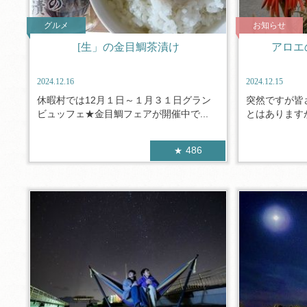
グルメ
お知らせ
[生」の金目鯛茶漬け
アロエ
2024.12.16
2024.12.15
休暇村では12月１日～１月３１日グラン
突然ですが皆
ビュッフェ★金目鯛フェアが開催中で...
とはありますか
486