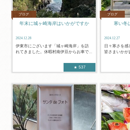
ブログ
ブログ
年末に城ヶ崎海岸はいかがですか
寒い冬
2024.12.28
2024.12.27
伊東市にございます「城ヶ崎海岸」を訪
日々寒さを感
れてきました。休暇村南伊豆からお車で...
皆さまいかがお
537