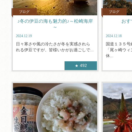
ブログ
ブログ
♪冬の伊豆の海も魅力的♪～松崎海岸
おす
～
2024.12.19
2024.12.18
日々寒さや風の冷たさが冬を実感されら
国道１３５号
れる伊豆ですが、皆様いかがお過ごしで...
「尾ヶ崎ウィ
休...
492