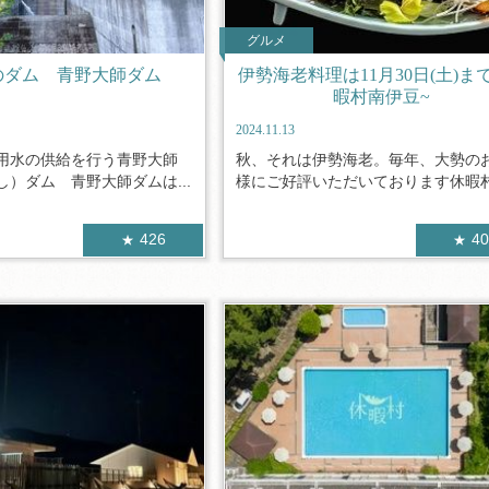
グルメ
のダム 青野大師ダム
伊勢海老料理は11月30日(土)まで
暇村南伊豆~
2024.11.13
用水の供給を行う青野大師
秋、それは伊勢海老。毎年、大勢の
）ダム 青野大師ダムは...
様にご好評いただいております休暇村南
426
4