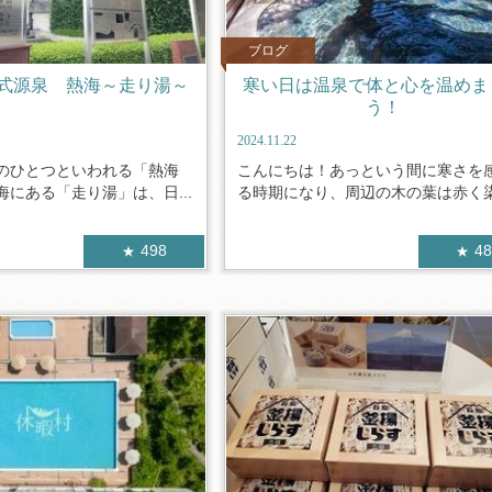
ブログ
式源泉 熱海～走り湯～
寒い日は温泉で体と心を温めま
う！
2024.11.22
のひとつといわれる「熱海
こんにちは！あっという間に寒さを
にある「走り湯」は、日...
る時期になり、周辺の木の葉は赤く染ま
498
4