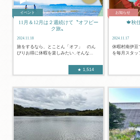
イベント
お知らせ
11月＆12月は２週続けて〝オフピー
🍁秋
ク旅〟
2024.11.18
2024.11.17
旅をするなら、とことん「オフ」 のん
休暇村南伊豆
びりお得に休暇を楽しみたい..そんな...
を毎月スタッフ
1,514