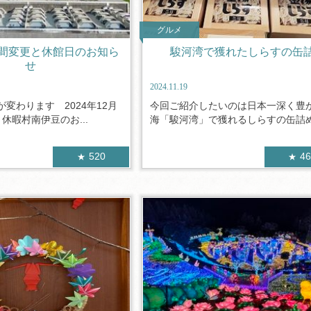
グルメ
間変更と休館日のお知ら
駿河湾で獲れたしらすの缶
せ
2024.11.19
変わります 2024年12月
今回ご紹介したいのは日本一深く豊
休暇村南伊豆のお...
海「駿河湾」で獲れるしらすの缶詰めで
520
4