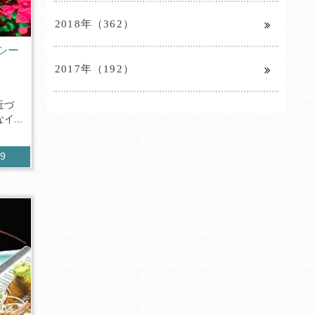
2018年（362）
シー
2017年（192）
近づ
...
59