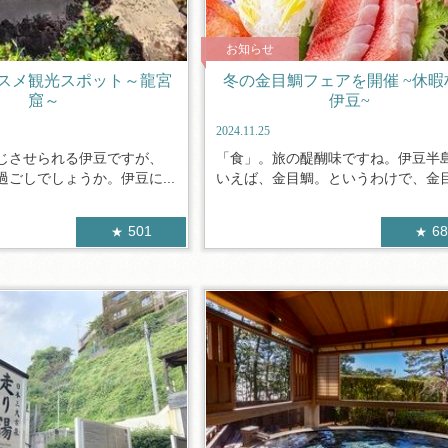
お知らせ
スメ観光スポット～龍宮
冬の金目鯛フェアを開催 ~休暇
窟～
伊豆~
2024.11.25
じさせられる伊豆ですが、
「食」。旅の醍醐味ですね。伊豆半
ごしでしょうか。伊豆に...
いえば、金目鯛。というわけで、金目鯛
501
6