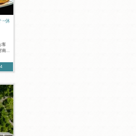
 ~休
お客
...
04