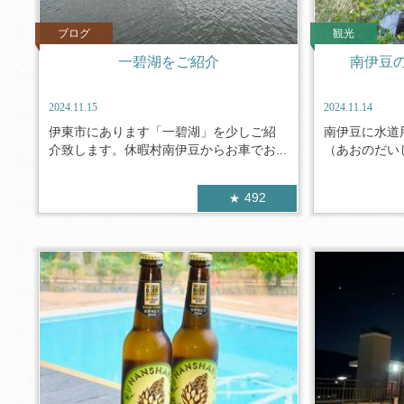
ブログ
観光
一碧湖をご紹介
南伊豆
2024.11.15
2024.11.14
伊東市にあります「一碧湖」を少しご紹
南伊豆に水道
介致します。休暇村南伊豆からお車でお...
（あおのだいし
492