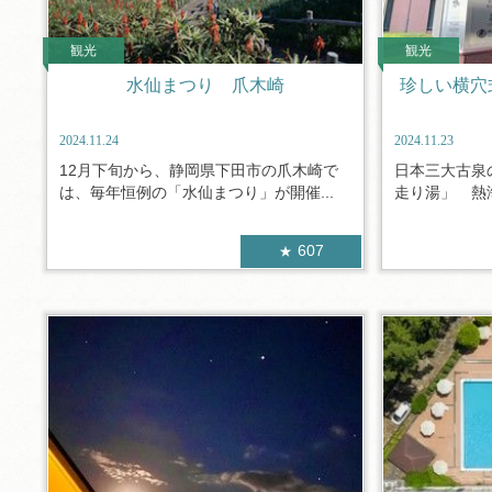
観光
観光
水仙まつり 爪木崎
珍しい横穴
2024.11.24
2024.11.23
12月下旬から、静岡県下田市の爪木崎で
日本三大古泉
は、毎年恒例の「水仙まつり」が開催...
走り湯」 熱海
607