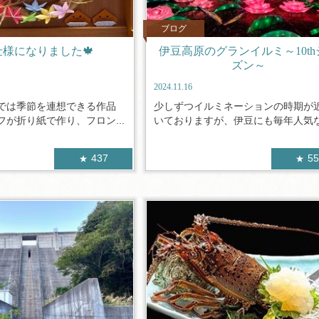
ブログ
仕様になりました🍁
伊豆高原のグランイルミ～10th
ズン～
2024.11.16
では季節を連想できる作品
少しずつイルミネーションの時期が
が折り紙で作り、フロン...
いておりますが、伊豆にも毎年人気なイ
437
5