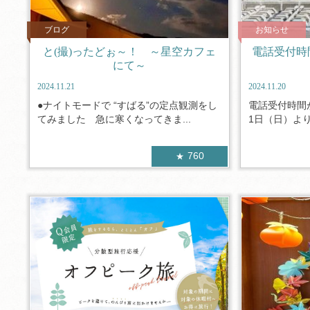
ブログ
お知らせ
と(撮)ったどぉ～！ ～星空カフェ
電話受付時
にて～
2024.11.21
2024.11.20
●ナイトモードで “すばる”の定点観測をし
電話受付時間が
てみました 急に寒くなってきま...
1日（日）より
760