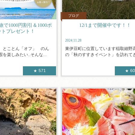
ブログ
で1000円割引＆1000ポ
12/1まで開催中です！！
ントプレゼント！
2024.11.28
、とことん「オフ」 のん
東伊豆町に位置しています稲取細野
を楽しみたい..そんな...
の「秋のすすきイベント」を訪れてきま
571
6