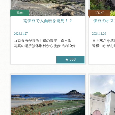
観光
ブログ
南伊豆で人面岩を発見！？
伊豆のオス
2024.11.27
2024.11.26
ゴロタ石が特徴！磯の海岸「逢ヶ浜」
日々寒さを感
写真の場所は休暇村から徒歩で約10分...
皆様いかがお過
553