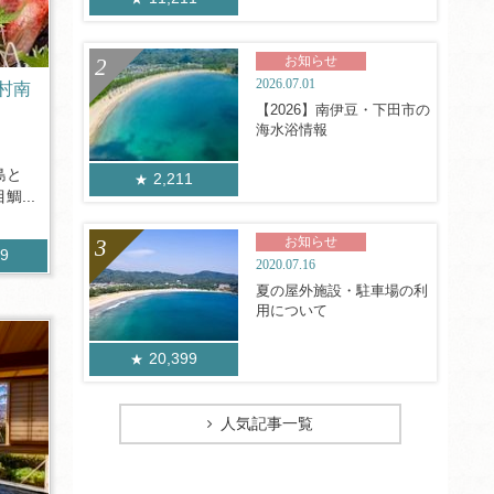
お知らせ
2026.07.01
村南
【2026】南伊豆・下田市の
海水浴情報
島と
2,211
...
お知らせ
89
2020.07.16
夏の屋外施設・駐車場の利
用について
20,399
人気記事一覧