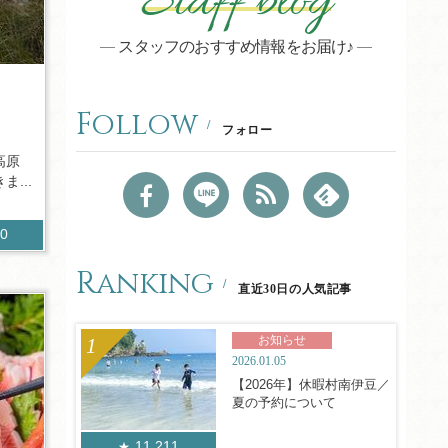
Staff blog
スタッフのおすすめ情報をお届け♪
Follow
フォロー
高原
...
00
Ranking
直近30日の人気記事
お知らせ
2026.01.05
【2026年】休暇村南伊豆／
夏の予約について
11,211