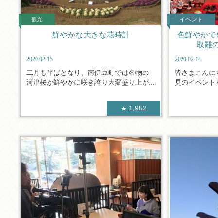
観光
イベント
鮮やかな大きな花時計
色鮮やかで
取雛
2020.02.15
2020.02.14
二月も半ばとなり、南伊豆町では名物の
皆さまこんに
河津桜が鮮やかに咲き誇り大変盛り上が...
見のイベントを
1,952