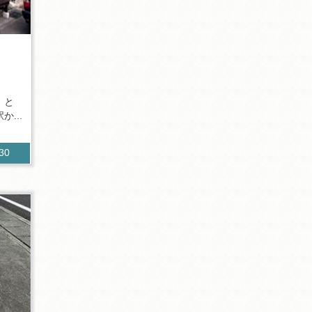
」と
...
030