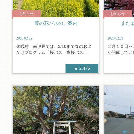
お知らせ
お知らせ
菜の花バスのご案内
まだ
2020.02.22
2020.02.21
休暇村 南伊豆では、3/10まで春のお出
２月１０日～
かけプログラム「桜バス 夜桜バス...
が開催していま
2,475