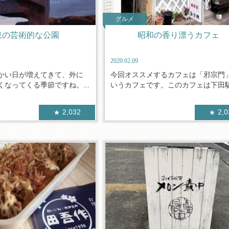
グルメ
東の芸術的な公園
昭和の香り漂うカフェ
2020.02.09
かい日が増えてきて、外に
今回オススメするカフェは「邪宗門
なってくる季節ですね。...
いうカフェです。このカフェは下田駅か
2,032
2,