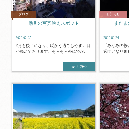
ブログ
お知らせ
熱川の写真映えスポット
まだま
2020.02.25
2020.02.24
2月も後半になり、暖かく過ごしやすい日
「みなみの桜
が続いております。そろそろ外にでか...
週間となりまし
2,260