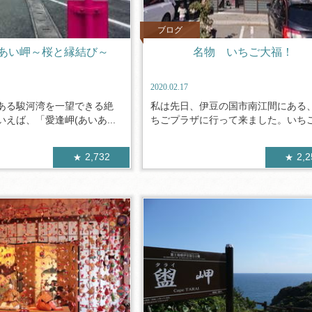
ブログ
あい岬～桜と縁結び～
名物 いちご大福！
2020.02.17
ある駿河湾を一望できる絶
私は先日、伊豆の国市南江間にある
えば、「愛逢岬(あいあ...
ちごプラザに行って来ました。いちごプ
2,732
2,