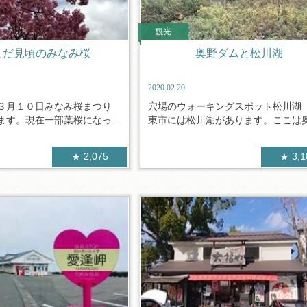
観光
まだ見頃のみなみ桜
奥野ダムと松川湖
2020.02.20
３月１０日みなみ桜まつり
穴場のウォーキングスポット松川湖
す。現在一部葉桜になっ...
東市には松川湖があります。ここは奥野
2,075
3,