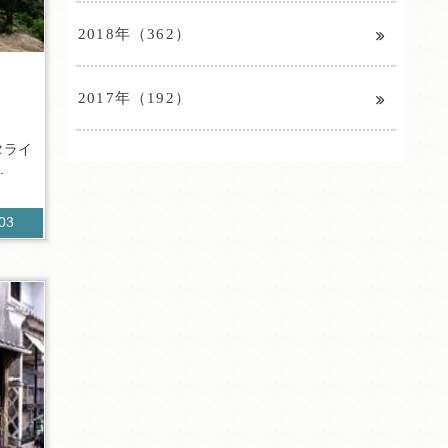
2018年（362）
2017年（192）
タライ
.
903