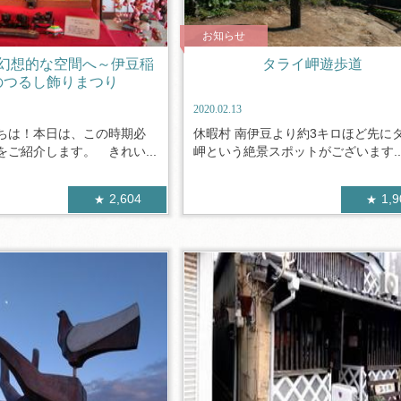
お知らせ
幻想的な空間へ～伊豆稲
タライ岬遊歩道
のつるし飾りまつり
2020.02.13
ちは！本日は、この時期必
休暇村 南伊豆より約3キロほど先に
ご紹介します。 きれい...
岬という絶景スポットがございます..
2,604
1,