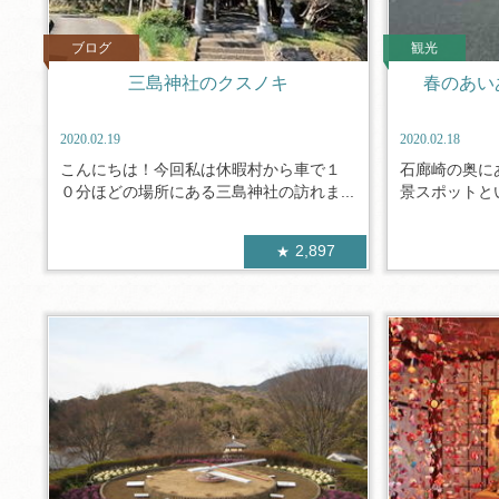
ブログ
観光
三島神社のクスノキ
春のあい
2020.02.19
2020.02.18
こんにちは！今回私は休暇村から車で１
石廊崎の奥に
０分ほどの場所にある三島神社の訪れま...
景スポットとい
2,897