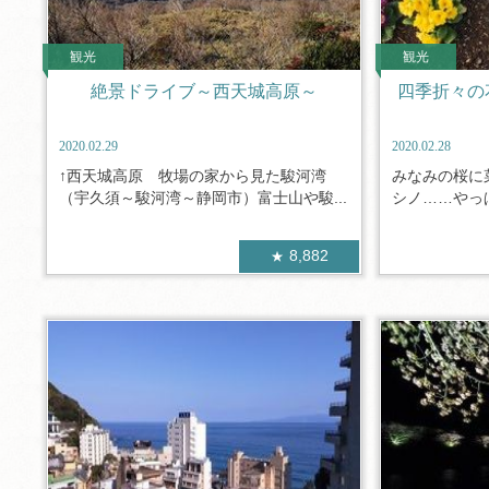
観光
観光
絶景ドライブ～西天城高原～
四季折々の
2020.02.29
2020.02.28
↑西天城高原 牧場の家から見た駿河湾
みなみの桜に
（宇久須～駿河湾～静岡市）富士山や駿...
シノ……やっぱ
8,882