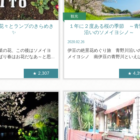
観光
花々とランプのきらめき
１年に２度ある桜の季節 ～青
✨
沿いのソメイヨシノ～
2020.02.26
菜の花、この後はソメイヨ
伊豆の絶景花めぐり旅 青野川沿い
り春はお花だなあ～と思...
メイヨシノ 南伊豆の青野川といえば河
2,307
4,