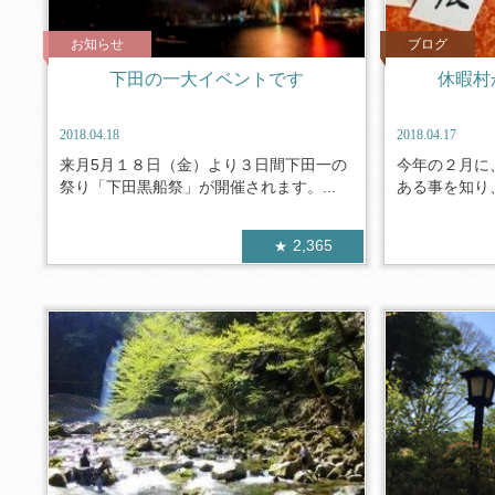
お知らせ
ブログ
下田の一大イベントです
休暇村
2018.04.18
2018.04.17
来月5月１８日（金）より３日間下田一の
今年の２月に
祭り「下田黒船祭」が開催されます。...
ある事を知り、
2,365