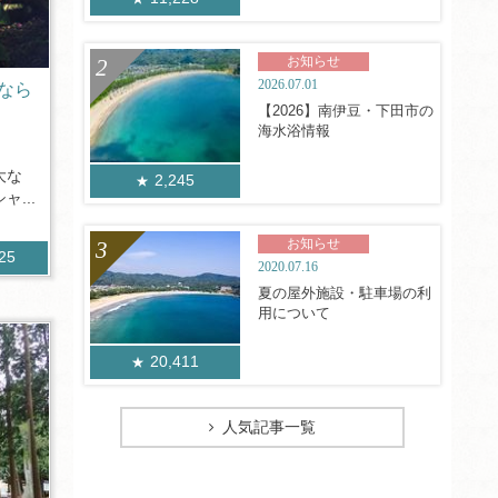
お知らせ
2026.07.01
なら
【2026】南伊豆・下田市の
海水浴情報
大な
2,245
...
お知らせ
025
2020.07.16
夏の屋外施設・駐車場の利
用について
20,411
人気記事一覧