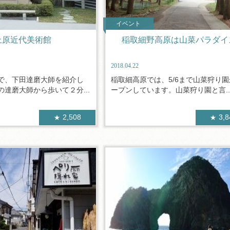
イベント
上原近代美術館
稲取細野高原は山菜パラダイ
2018.04.22
で、下田達磨大師を紹介し
稲取細高原では、5/6まで山菜狩り
達磨大師から歩いて２分...
ープンしています。山菜狩り園と言..
2,508
3,