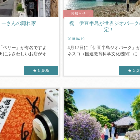
お知らせ
リーさんの隠れ家
祝 伊豆半島が世界ジオパーク
定！
2018.04.19
「ペリー」が有名ですよ
4月17日に「伊豆半島ジオパーク」
田にふさわしいお店がオー
ネスコ（国連教育科学文化機関）に..
5,905
3,