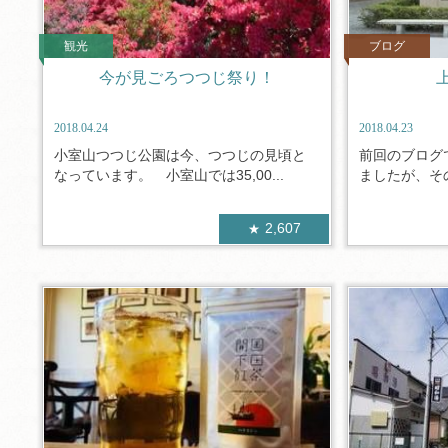
観光
ブログ
今が見ごろつつじ祭り！
2018.04.24
2018.04.23
小室山つつじ公園は今、つつじの見頃と
前回のブログ
なっています。 小室山では35,00...
ましたが、その
2,607