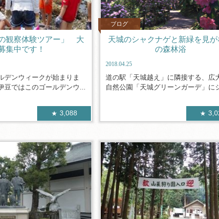
ブログ
の観察体験ツアー」 大
天城のシャクナゲと新緑を見が
募集中です！
の森林浴
2018.04.25
ルデンウィークが始まりま
道の駅「天城越え」に隣接する、広
豆ではこのゴールデンウ...
自然公園「天城グリーンガーデ」にシャ
3,088
3,