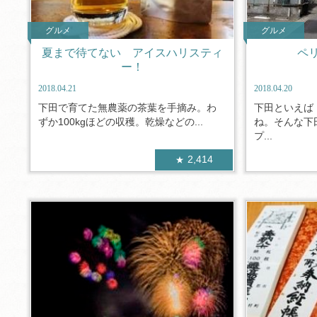
グルメ
グルメ
夏まで待てない アイスハリスティ
ペ
ー！
2018.04.21
2018.04.20
下田で育てた無農薬の茶葉を手摘み。わ
下田といえば
ずか100kgほどの収穫。乾燥などの...
ね。そんな下
プ...
2,414