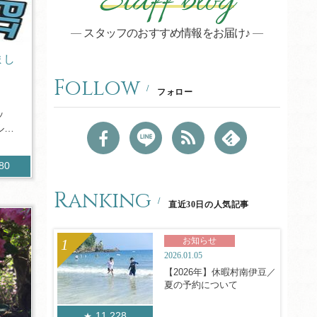
Staff blog
スタッフのおすすめ情報をお届け♪
まし
Follow
フォロー
ッ
ルピ
280
Ranking
直近30日の人気記事
お知らせ
2026.01.05
【2026年】休暇村南伊豆／
夏の予約について
11,228