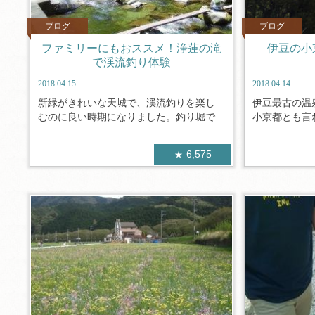
ブログ
ブログ
ファミリーにもおススメ！浄蓮の滝
伊豆の小
で渓流釣り体験
2018.04.15
2018.04.14
新緑がきれいな天城で、渓流釣りを楽し
伊豆最古の温
むのに良い時期になりました。釣り堀で...
小京都とも言わ
6,575