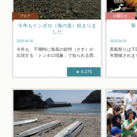
ブログ
お知らせ
今年もトンボロ（海の道）始まりま
第
した
2018.04.30
2018.04.29
今年も、干潮時に海底の砂州（さす）が
黒船祭りは下
出現する「トンボロ現象」で知られる西...
年開催されます
4,275