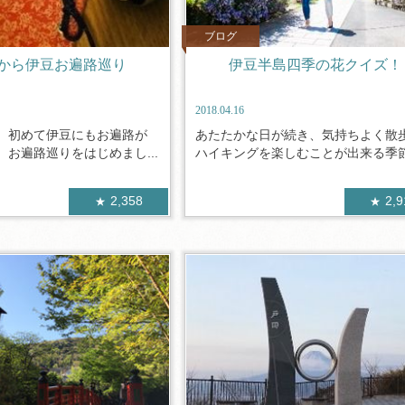
ブログ
から伊豆お遍路巡り
伊豆半島四季の花クイズ！
2018.04.16
、初めて伊豆にもお遍路が
あたたかな日が続き、気持ちよく散
お遍路巡りをはじめまし...
ハイキングを楽しむことが出来る季節に
2,358
2,