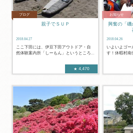
ブログ
お知らせ
親子でＳＵＰ
興奮の「磯
2018.04.27
2018.04.26
ここ下田には、伊豆下田アウトドア・自
いよいよゴー
然体験案内所「しーもん」というところ...
す！休暇村南伊
4,470