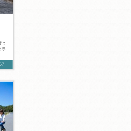
行っ
...
567