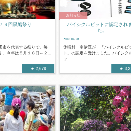
お知らせ
７９回黒船祭り
バイシクルピットに認定され
た。
2018.04.28
田市を代表する祭りで、毎
休暇村 南伊豆が 「バイシクルピ
。今年は５月１８日～２...
ト」の認定を受けました。バイシク
ッ...
2,679
3,