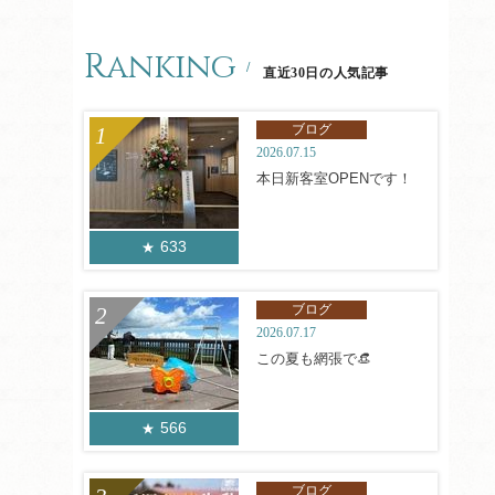
Ranking
直近30日の人気記事
ブログ
2026.07.15
本日新客室OPENです！
633
ブログ
2026.07.17
この夏も網張で👒
566
ブログ