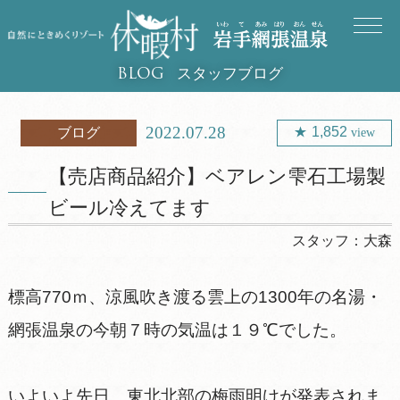
スタッフブログ
BLOG
2022.07.28
1,852
ブログ
view
【売店商品紹介】ベアレン雫石工場製
ビール冷えてます
スタッフ：
大森
標高770ｍ、涼風吹き渡る雲上の1300年の名湯・
網張温泉の今朝７時の気温は１９℃でした。
いよいよ先日、東北北部の梅雨明けが発表されま