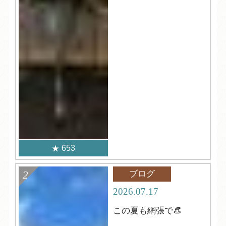
653
ブログ
2026.07.17
この夏も網張で👒