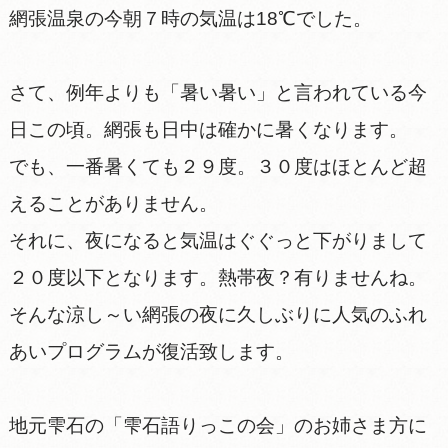
網張温泉の今朝７時の気温は18℃でした。
さて、例年よりも「暑い暑い」と言われている今
日この頃。網張も日中は確かに暑くなります。
でも、一番暑くても２９度。３０度はほとんど超
えることがありません。
それに、夜になると気温はぐぐっと下がりまして
２０度以下となります。熱帯夜？有りませんね。
そんな涼し～い網張の夜に久しぶりに人気のふれ
あいプログラムが復活致します。
地元雫石の「雫石語りっこの会」のお姉さま方に