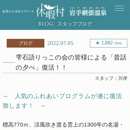
スタッフブログ
BLOG
2022.07.05
1,882
ブログ
view
雫石語りっこの会の皆様による「昔話
の夕べ」復活！！
スタッフ：
川岸
～ 人気のふれあいプログラムが遂に復活
致します！ ～
標高770ｍ、涼風吹き渡る雲上の1300年の名湯・