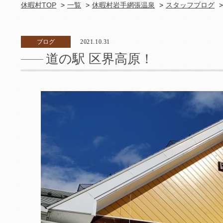
休暇村TOP
一覧
休暇村岩手網張温泉
スタッフブログ
ブログ
2021.10.31
道の駅 区界高原！