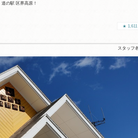
道の駅 区界高原！
1,61
スタッフ