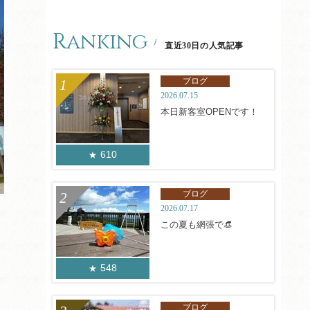
Ranking
直近30日の人気記事
ブログ
2026.07.15
本日新客室OPENです！
610
ブログ
2026.07.17
この夏も網張で👒
548
ブログ