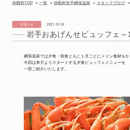
休暇村TOP
一覧
休暇村岩手網張温泉
スタッフブログ
お知らせ
2021.10.18
岩手おあげんせビュッフェ～1
網張温泉では夕食・朝食ともに１月ごとにメイン食材をか
今回は来月よりスタートする夕食ビュッフェメニューを
一部ご紹介いたします。