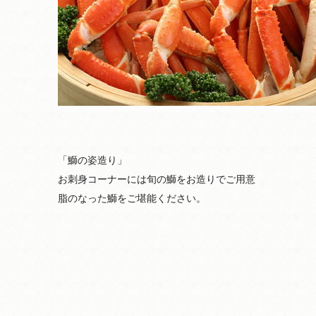
「鰤の姿造り」
お刺身コーナーには旬の鰤をお造りでご用意
脂のなった鰤をご堪能ください。