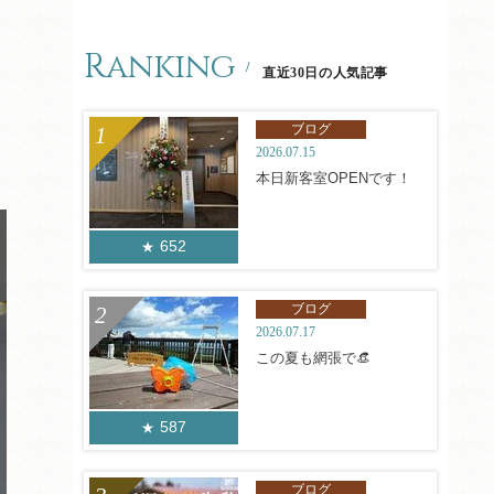
Ranking
直近30日の人気記事
ブログ
2026.07.15
本日新客室OPENです！
652
ブログ
2026.07.17
この夏も網張で👒
587
ブログ