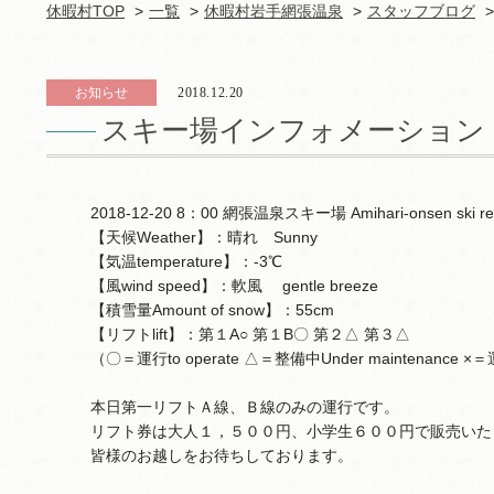
休暇村TOP
一覧
休暇村岩手網張温泉
スタッフブログ
お知らせ
2018.12.20
スキー場インフォメーション
2018-12-20 8：00 網張温泉スキー場 Amihari-onsen ski re
【天候Weather】：晴れ Sunny
【気温temperature】：-3℃
【風wind speed】：軟風 gentle breeze
【積雪量Amount of snow】：55cm
【リフトlift】：第１A○ 第１B〇 第２△ 第３△
（〇＝運行to operate △＝整備中Under maintenance ×＝運
本日第一リフトＡ線、Ｂ線のみの運行です。
リフト券は大人１，５００円、小学生６００円で販売いた
皆様のお越しをお待ちしております。