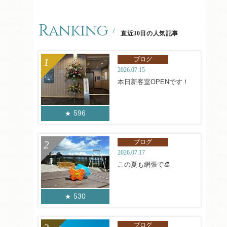
Ranking
直近30日の人気記事
ブログ
2026.07.15
本日新客室OPENです！
596
ブログ
2026.07.17
この夏も網張で👒
530
ブログ