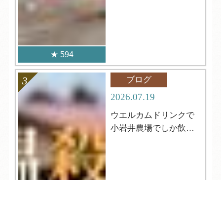
594
ブログ
2026.07.19
ウエルカムドリンクで
小岩井農場でしか飲め
ない牛乳が飲める⁈
TEL
ログイン
宿泊予約
空室検索