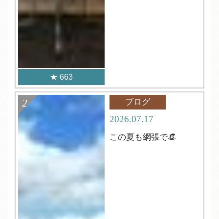
663
ブログ
2026.07.17
この夏も網張で👒