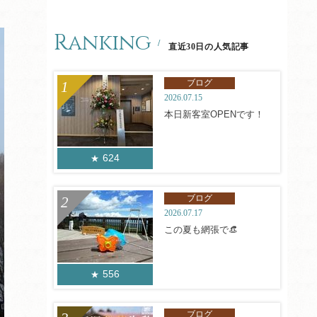
Ranking
直近30日の人気記事
ブログ
2026.07.15
本日新客室OPENです！
624
ブログ
2026.07.17
この夏も網張で👒
556
ブログ