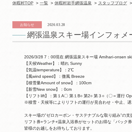
休暇村TOP
一覧
休暇村岩手網張温泉
スタッフブログ
お知らせ
2026.03.28
網張温泉スキー場インフォメ
2026/3/28 7：00現在 網張温泉スキー場 Amihari-onsen ski 
【天候Weather】：晴れ Sunny
【気温temperature】：2℃
【風wind speed】：微風 Breeze
【積雪量Amount of snow】：100cm
【新雪New snow】：0cm
【リフトlift】：第１A〇 第１B○ 第2○ 第３○（〇＝運行 Opera
※積雪・天候等によりリフトの運行が見合わせ・中止、遅
スキー場の”ゼロカーボン・サステナブルな取り組み”の支
リフト券+ランチ+温泉入浴券がセットのお得な「パック
皆様のお越しをお待ちしております。