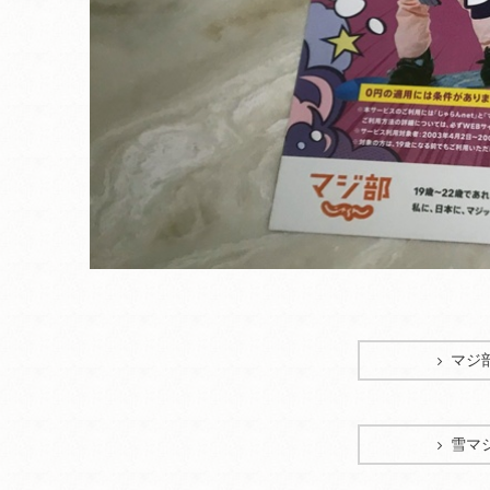
マジ
雪マ