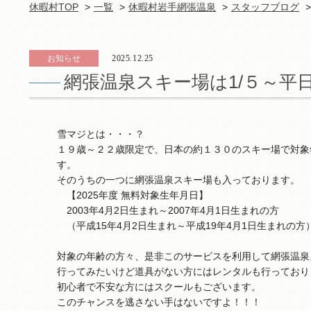
休暇村TOP
一覧
休暇村岩手網張温泉
スタッフブログ
お知らせ
2025.12.25
網張温泉スキー場は1/５～平
雪マジとは・・・？
１９歳～２２歳限定で、日本の約１３０のスキー場で対象
す。
そのうちの一つに網張温泉スキー場も入っております。
【2025年度 無料対象生年月日】
2003年4月2日生まれ～2007年4月1日生まれの方
（平成15年4月2日生まれ～平成19年4月1日生まれの方
対象の年齢の方々、是非このサービスを利用して網張温泉
行ってみたいけど道具がない方にはレンタルも行っており
初心者で不安な方にはスクールもございます。
このチャンスを逃さない手はないですよ！！！