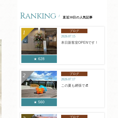
Ranking
直近30日の人気記事
ブログ
2026.07.15
本日新客室OPENです！
628
ブログ
2026.07.17
この夏も網張で👒
560
ブログ