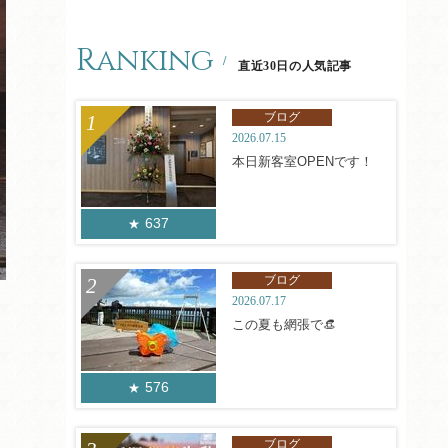
Ranking
直近30日の人気記事
ブログ
2026.07.15
本日新客室OPENです！
637
ブログ
2026.07.17
この夏も網張で👒
576
ブログ