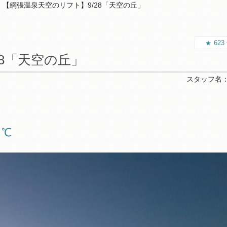
【網張温泉天空のリフト】9/28「天空の丘」
623
8「天空の丘」
スタッフ名
：８℃