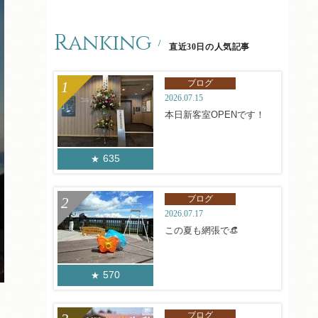
Ranking
直近30日の人気記事
ブログ
2026.07.15
本日新客室OPENです！
635
ブログ
2026.07.17
この夏も網張で👒
570
ブログ