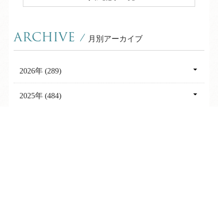
ARCHIVE
/
月別アーカイブ
2026年 (289)
08月 (13)
2025年 (484)
07月 (25)
12月 (39)
2024年 (562)
06月 (31)
TEL
ログイン
宿泊予約
空室検索
11月 (21)
12月 (33)
2023年 (411)
05月 (30)
10月 (33)
11月 (32)
12月 (44)
2022年 (336)
04月 (32)
09月 (34)
10月 (51)
11月 (29)
12月 (30)
03月 (53)
2021年 (330)
08月 (38)
09月 (58)
10月 (28)
11月 (22)
02月 (47)
12月 (21)
07月 (50)