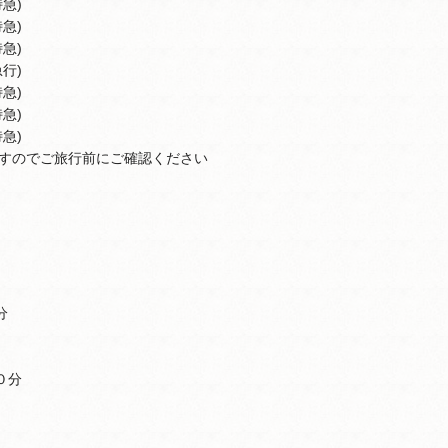
急)
急)
急)
行)
急)
急)
急)
すのでご旅行前にご確認ください
分
０分