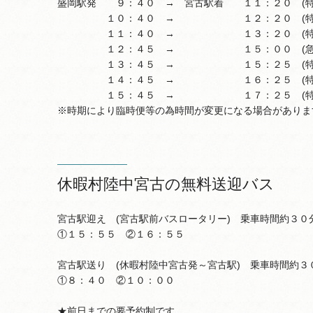
盛岡駅発 ９：４０ → 宮古駅着 １１：２０ (特
１０：４０ → １２：２０ (特
１１：４０ → １３：２０ (特
１２：４５ → １５：００ (急
１３：４５ → １５：２５ (特
１４：４５ → １６：２５ (特
１５：４５ → １７：２５ (特
※時期により臨時便等の為時間が変更になる場合がありま
休暇村陸中宮古の無料送迎バス
宮古駅迎え (宮古駅前バスロータリー) 乗車時間約３０
①１５：５５ ②１６：５５
宮古駅送り (休暇村陸中宮古発～宮古駅) 乗車時間約３
①８：４０ ②１０：００
★前日までの要予約制です