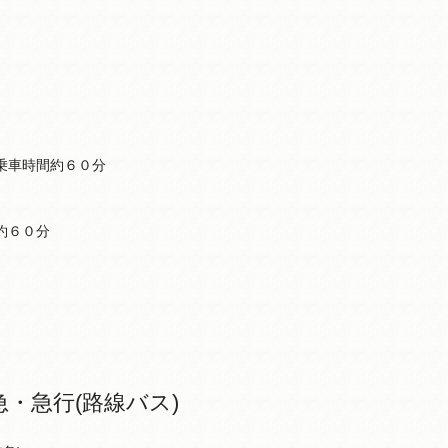
乗車時間約６０分
約６０分
・急行(路線バス)