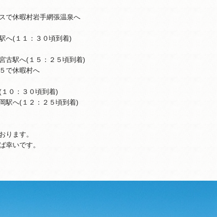
スで休暇村岩手網張温泉へ
へ(１１：３０頃到着)
駅へ(１５：２５頃到着)
５で休暇村へ
１０：３０頃到着)
へ(１２：２５頃到着)
おります。
ば幸いです。