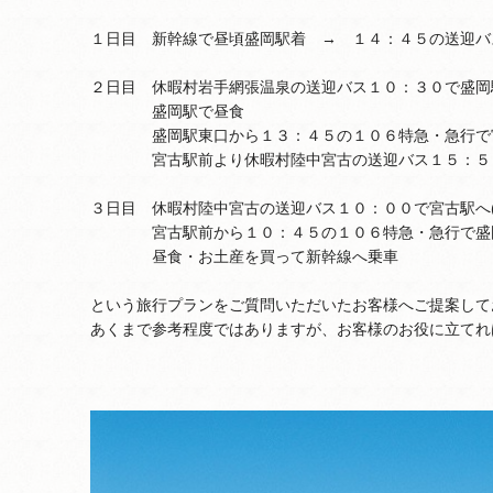
１日目 新幹線で昼頃盛岡駅着 → １４：４５の送迎バ
２日目 休暇村岩手網張温泉の送迎バス１０：３０で盛岡駅
盛岡駅で昼食
盛岡駅東口から１３：４５の１０６特急・急行で宮古
宮古駅前より休暇村陸中宮古の送迎バス１５：５
３日目 休暇村陸中宮古の送迎バス１０：００で宮古駅へ(
宮古駅前から１０：４５の１０６特急・急行で盛岡駅
昼食・お土産を買って新幹線へ乗車
という旅行プランをご質問いただいたお客様へご提案して
あくまで参考程度ではありますが、お客様のお役に立てれ