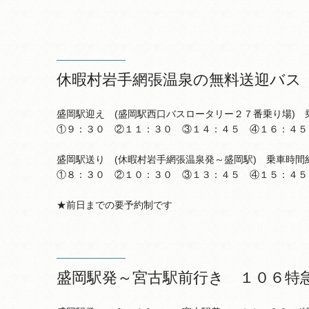
休暇村岩手網張温泉の無料送迎バス
盛岡駅迎え (盛岡駅西口バスロータリー２７番乗り場) 
①９：３０ ②１１：３０ ③１４：４５ ④１６：４５
盛岡駅送り (休暇村岩手網張温泉発～盛岡駅) 乗車時間
①８：３０ ②１０：３０ ③１３：４５ ④１５：４５
★前日までの要予約制です
盛岡駅発～宮古駅前行き １０６特急