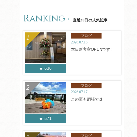
Ranking
直近30日の人気記事
ブログ
2026.07.15
本日新客室OPENです！
636
ブログ
2026.07.17
この夏も網張で👒
571
ブログ