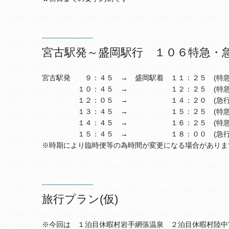
宮古駅発～盛岡駅行 １０６特急・急
宮古駅発 ９：４５ → 盛岡駅着 １１：２５ (特急
１０：４５ → １２：２５ (特急
１２：０５ → １４：２０ (急行
１３：４５ → １５：２５ (特急
１４：４５ → １６：２５ (特急
１５：４５ → １８：００ (急行
※時期により臨時便等の為時間が変更になる場合がありま
旅行プラン(仮)
※今回は １泊目休暇村岩手網張温泉 ２泊目休暇村陸中