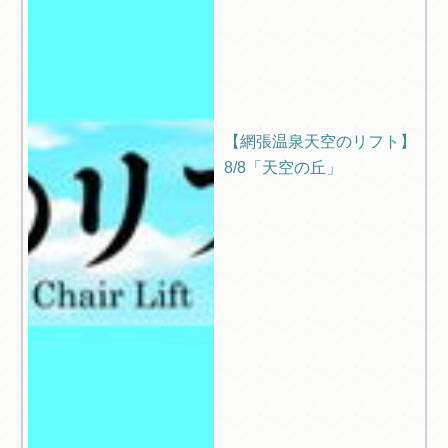
【網張温泉天空のリフト】
8/8「天空の丘」