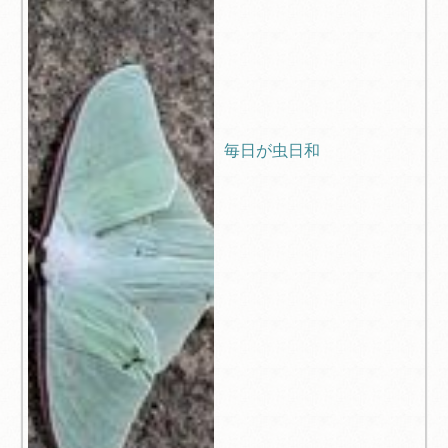
毎日が虫日和