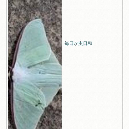
毎日が虫日和