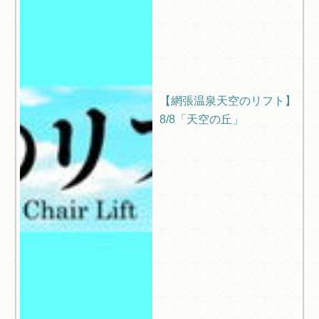
【網張温泉天空のリフト】
8/8「天空の丘」