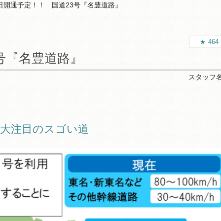
8日開通予定！！ 国道23号『名豊道路』
464
3号『名豊道路』
スタッフ
今大注目のスゴい道