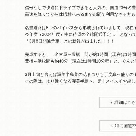
信号なしで快適にドライブできると人気の、国道23号名
高速を降りてから休暇村へ来るまでの間で利用なさる方も
名豊道路は5つのバイパスから形成されていまして、現在
今年度（2024年度）中に待望の全線開通予定… となっ
「3月8日開通予定」との新報が出ました！！！
完成すると、 名古屋～豊橋 間が約1時間（現在は1時間
豊橋～浜松間も約40分（現在は1時間10分程）と、ぐん
3月上旬と言えば渥美半島菜の花まつりも丁度真っ盛りの
その際は、より近くなる渥美半島へ、是非スイスイお越し
詳細はこち
特に国道2