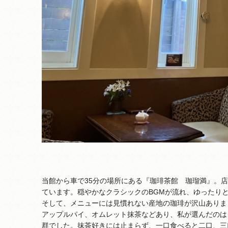
当館から車で35分の場所にある『珈琲茶館 珈瑠満』。
ています。穏やかなクラシックのBGMが流れ、ゆったり
そして、メニューには見慣れない産地の珈琲が沢山ありま
アップルパイ、オムレット抹茶などあり、私が選んだのは
群でした。抹茶好きには止まらず、一口食べると二口、三