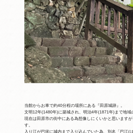
当館からお車で約40分程の場所にある『田原城跡』。
文明12年(1480年)に築城され、明治4年(1871年)ま
現在は田原市の街中にある為想像しにくいかと思いますが
す。
入り江が巴状に城内まで入り込んでいた為、別名「巴江(