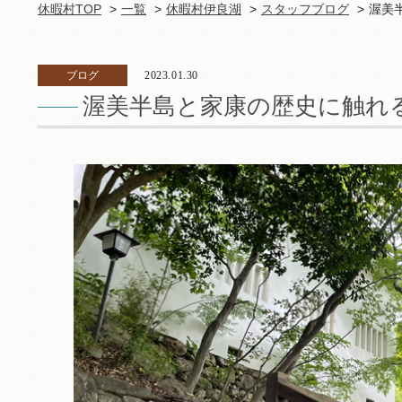
休暇村TOP
一覧
休暇村伊良湖
スタッフブログ
渥美
ブログ
2023.01.30
渥美半島と家康の歴史に触れ