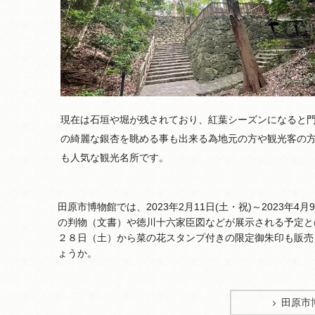
現在は石垣や堀が残されており、紅葉シーズンになると
の綺麗な銀杏を眺める事も出来る為地元の方や観光客の
も人気な観光名所です。
田原市博物館では、2023年2月11日(土・祝)～2023
の判物（文書）や徳川十六家臣図などが展示される予定と
２８日（土）から菜の花スタンプ付きの限定御朱印も販売
ょうか。
田原市