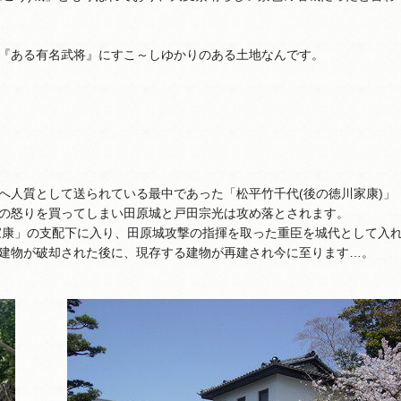
『ある有名武将』にすこ～しゆかりのある土地なんです。
へ人質として送られている最中であった「松平竹千代(後の徳川家康)」
の怒りを買ってしまい田原城と戸田宗光は攻め落とされます。
川家康」の支配下に入り、田原城攻撃の指揮を取った重臣を城代として入
建物が破却された後に、現存する建物が再建され今に至ります…。