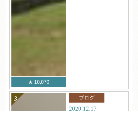
10,070
ブログ
2020.12.17
渥美半島の恵みを食べ
てみりん。
TEL
ログイン
宿泊予約
空室検索