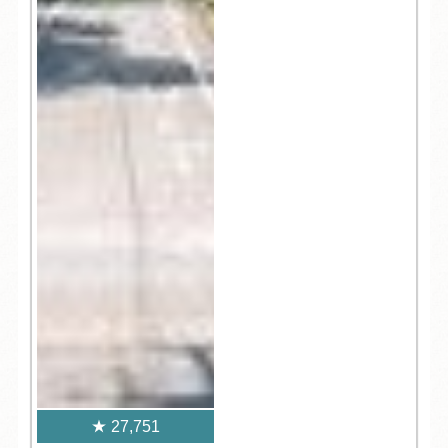
27,751