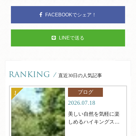
FACEBOOKでシェア！
LINEで送る
RANKING
/
直近30日の人気記事
ブログ
2026.07.18
美しい自然を気軽に楽
しめるハイキングスポ
ット