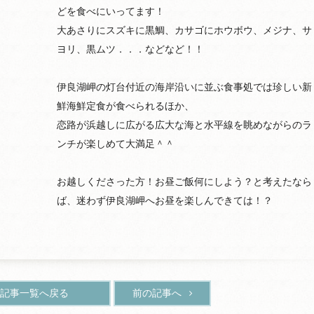
どを食べにいってます！
大あさりにスズキに黒鯛、カサゴにホウボウ、メジナ、サ
ヨリ、黒ムツ．．．などなど！！
伊良湖岬の灯台付近の海岸沿いに並ぶ食事処では珍しい新
鮮海鮮定食が食べられるほか、
恋路が浜越しに広がる広大な海と水平線を眺めながらのラ
ンチが楽しめて大満足＾＾
お越しくださった方！お昼ご飯何にしよう？と考えたなら
ば、迷わず伊良湖岬へお昼を楽しんできては！？
記事一覧へ戻る
前の記事へ