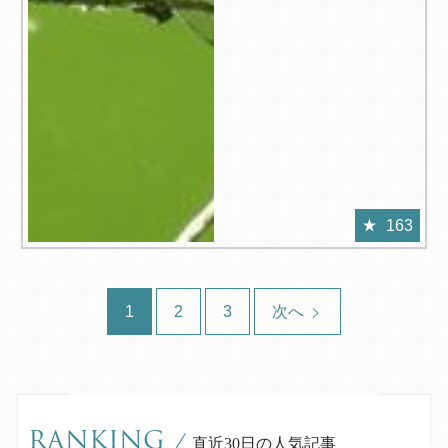
163
1
2
3
次へ
RANKING
/
直近30日の人気記事