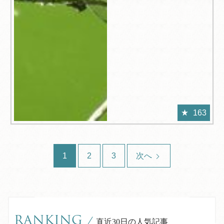
163
1
2
3
次へ
RANKING
/
直近30日の人気記事