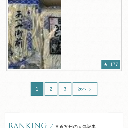
177
1
2
3
次へ
RANKING
/
直近30日の人気記事