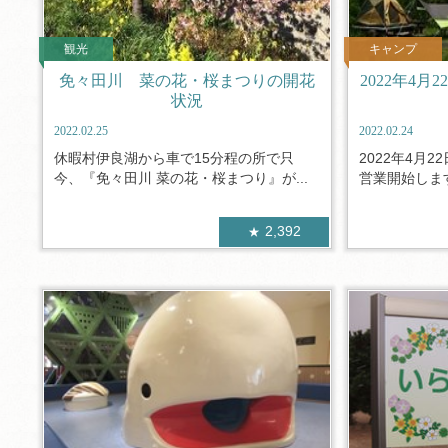
観光
キャンプ
免々田川 菜の花・桜まつりの開花
2022年4
状況
2022.02.25
2022.02.24
休暇村伊良湖から車で15分程の所で只
2022年4月
今、『免々田川 菜の花・桜まつり』が...
営業開始します
2,392