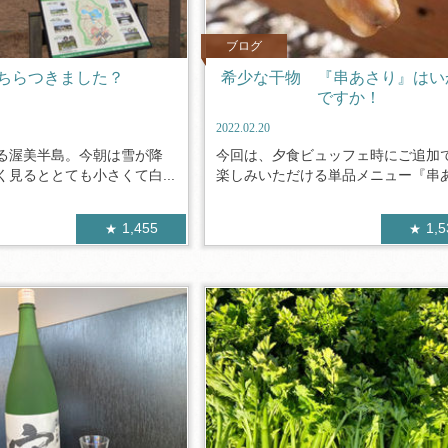
ブログ
ちらつきました？
希少な干物 『串あさり』はい
ですか！
2022.02.20
る渥美半島。今朝は雪が降
今回は、夕食ビュッフェ時にご追加
見るととても小さくて白...
楽しみいただける単品メニュー『串あさ
1,455
1,