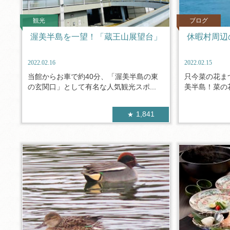
観光
ブログ
渥美半島を一望！「蔵王山展望台」
休暇村周辺
2022.02.16
2022.02.15
当館からお車で約40分、「渥美半島の東
只今菜の花ま
の玄関口」として有名な人気観光スポ...
美半島！菜の花
1,841