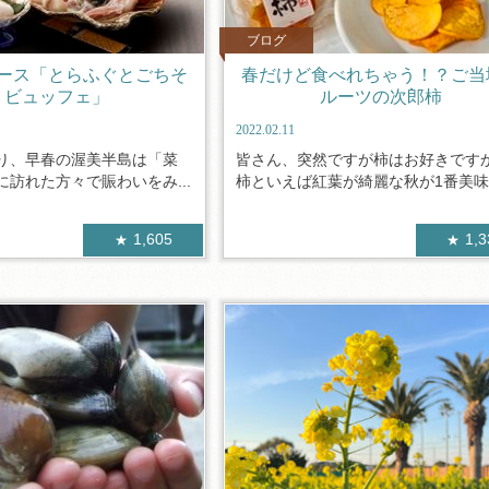
ブログ
ース「とらふぐとごちそ
春だけど食べれちゃう！？ご当
うビュッフェ」
ルーツの次郎柿
2022.02.11
り、早春の渥美半島は「菜
皆さん、突然ですが柿はお好きです
訪れた方々で賑わいをみ...
柿といえば紅葉が綺麗な秋が1番美味し
1,605
1,