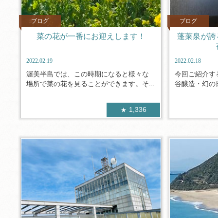
ブログ
ブログ
菜の花が一番にお迎えします！
蓬莱泉が誇
2022.02.19
2022.02.18
渥美半島では、この時期になると様々な
今回ご紹介す
場所で菜の花を見ることができます。そ...
谷醸造・幻の日
1,336