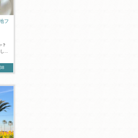
地フ
か？
...
338