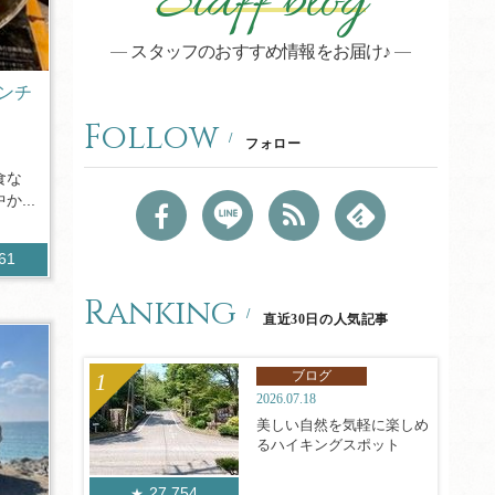
Staff blog
スタッフのおすすめ情報をお届け♪
ンチ
Follow
フォロー
食な
...
461
Ranking
直近30日の人気記事
ブログ
2026.07.18
美しい自然を気軽に楽しめ
るハイキングスポット
27,754