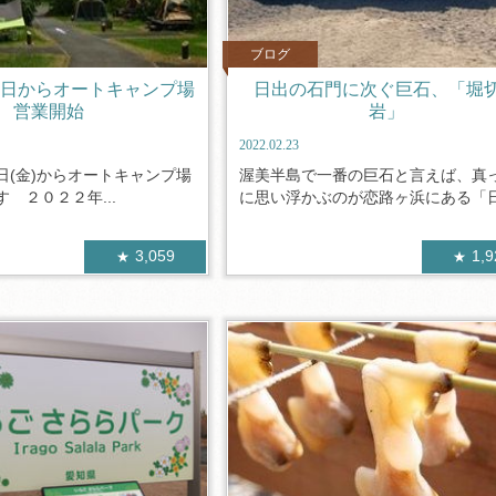
ブログ
月22日からオートキャンプ場
日出の石門に次ぐ巨石、「堀
営業開始
岩」
2022.02.23
22日(金)からオートキャンプ場
渥美半島で一番の巨石と言えば、真
 ２０２２年...
に思い浮かぶのが恋路ヶ浜にある「日出
3,059
1,