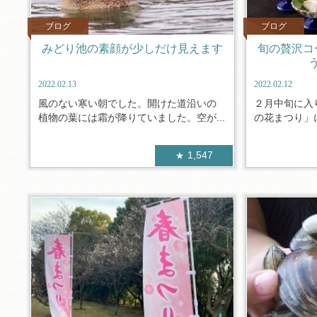
ブログ
ブログ
みどり池の素顔が少しだけ見えます
旬の贅沢コ
2022.02.13
2022.02.12
風のない寒い朝でした。開けた道沿いの
２月中旬に入
植物の葉には霜が降りていました。空が...
の花まつり」に
1,547