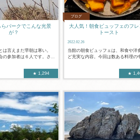
ブログ
ららパークでこんな光景
大人気！朝食ビュッフェのフレ
が？
トースト
2022.02.26
とは言えまだ早朝は寒い。
当館の朝食ビュッフェは、和食や洋
の参加者は６人です。さ...
ど充実な内容。今回は数ある料理の中か
1,294
1,