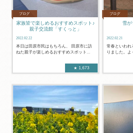
ブログ
ブログ
家族皆で楽しめるおすすめスポット♪
雪が
親子交流館「すくっと」
2022.02.22
2022.02.21
本日は田原市民はもちろん、 田原市に訪
常春といわれ
ねた親子が楽しめるおすすめスポット...
りました。よく
1,673