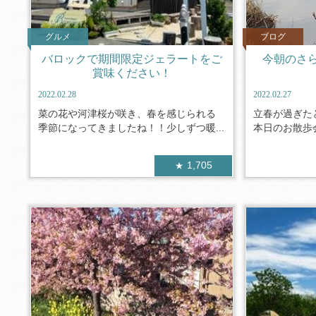
グルメ
ブログ
バロックで期間限定ジェラートをご
今朝のさ
賞味ください！
2022.02.28
2022.02.27
菜の花や河津桜が咲き、春を感じられる
立春が過ぎた
季節になってきましたね！！少しずつ暖...
本日のお散歩会
1,705