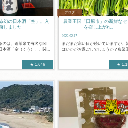
ブログ
る幻の日本酒「空」。入
農業王国「田原市」の新鮮なセ
荷しました！
を召し上がれ。
2022.02.17
るのは、蓬莱泉で有名な関
まだまだ寒い日が続いていますが、
本酒「空（くう）」。関...
はいかがお過ごしでしょうか？農業王国
1,646
1,