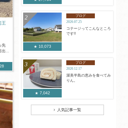
ブログ
2026.07.25
切王
コテージってこんなところ
です!!
っ先
10,073
...
ブログ
928
2020.12.17
渥美半島の恵みを食べてみ
りん。
7,042
人気記事一覧