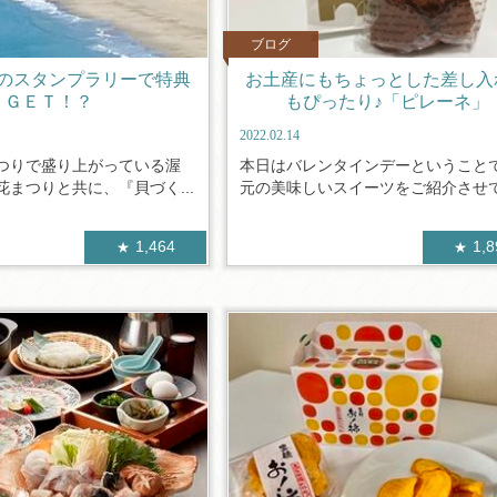
ブログ
のスタンプラリーで特典
お土産にもちょっとした差し入
ＧＥＴ！？
もぴったり♪「ピレーネ」
2022.02.14
つりで盛り上がっている渥
本日はバレンタインデーということ
まつりと共に、『貝づく...
元の美味しいスイーツをご紹介させてい
1,464
1,